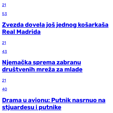
21
53
Zvezda dovela još jednog košarkaša
Real Madrida
21
43
Njemačka sprema zabranu
društvenih mreža za mlade
21
40
Drama u avionu: Putnik nasrnuo na
stjuardesu i putnike