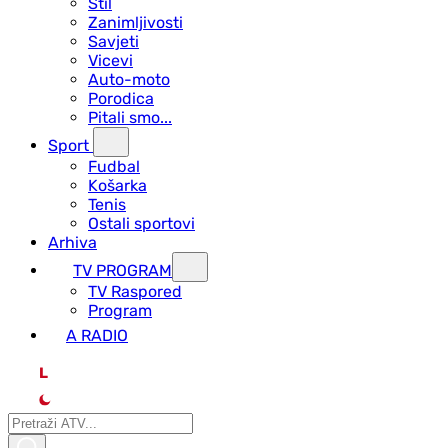
Stil
Zanimljivosti
Savjeti
Vicevi
Auto-moto
Porodica
Pitali smo...
Sport
Fudbal
Košarka
Tenis
Ostali sportovi
Arhiva
TV PROGRAM
ТV Raspored
Program
A RADIO
L