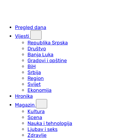
Pregled dana
Vijesti
Republika Srpska
Društvo
Banja Luka
Gradovi i opštine
BiH
Srbija
Region
Svijet
Ekonomija
Hronika
Magazin
Kultura
Scena
Nauka i tehnologija
Ljubav i seks
Zdravlje