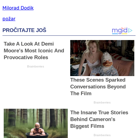
Milorad Dodik
požar