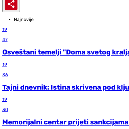
Najnovije
19
47
Osveštani temelji "Doma svetog kralja
19
36
Tajni dnevnik: Istina skrivena pod kl
19
30
Memorijalni centar prijeti sankcijama: