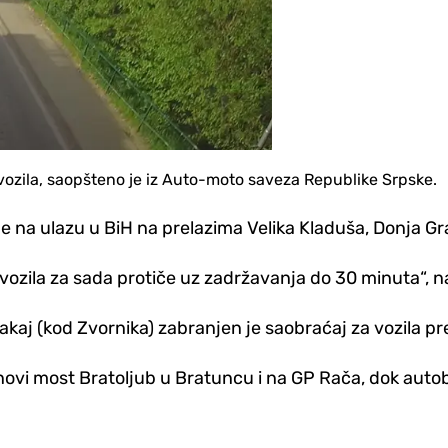
vozila, saopšteno je iz Auto-moto saveza Republike Srpske.
je na ulazu u BiH na prelazima Velika Kladuša, Donja Gr
vozila za sada protiče uz zadržavanja do 30 minuta“, 
kaj (kod Zvornika) zabranjen je saobraćaj za vozila p
novi most Bratoljub u Bratuncu i na GP Rača, dok autob