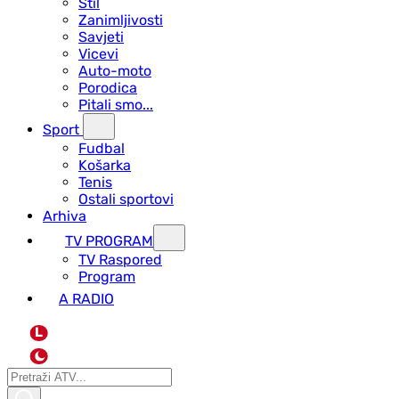
Stil
Zanimljivosti
Savjeti
Vicevi
Auto-moto
Porodica
Pitali smo...
Sport
Fudbal
Košarka
Tenis
Ostali sportovi
Arhiva
TV PROGRAM
ТV Raspored
Program
A RADIO
L