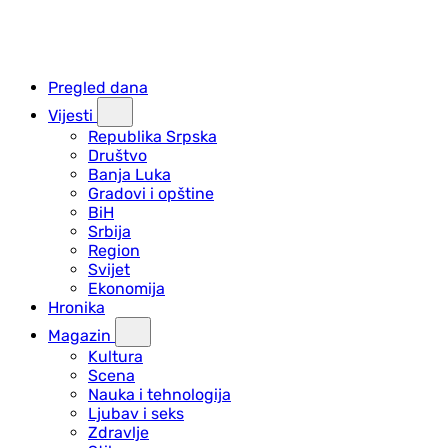
Pregled dana
Vijesti
Republika Srpska
Društvo
Banja Luka
Gradovi i opštine
BiH
Srbija
Region
Svijet
Ekonomija
Hronika
Magazin
Kultura
Scena
Nauka i tehnologija
Ljubav i seks
Zdravlje