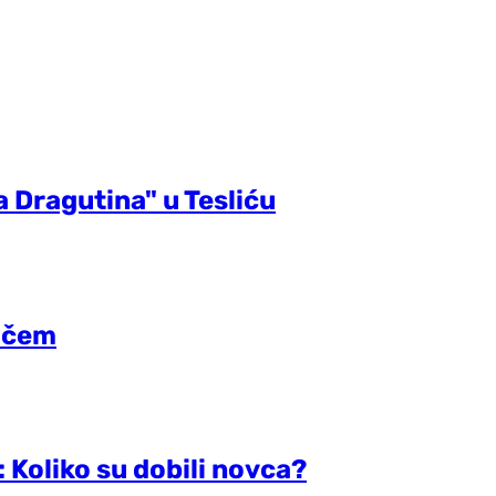
 Dragutina" u Tesliću
jučem
 Koliko su dobili novca?