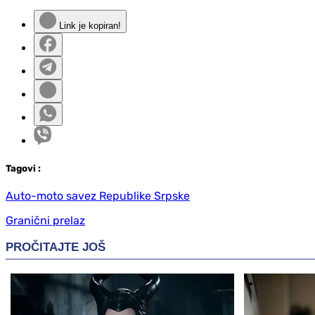
Link je kopiran!
Tag
ovi
:
Auto-moto savez Republike Srpske
Granični prelaz