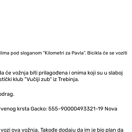
ma pod sloganom "Kilometri za Pavla“. Bicikla će se voziti
a će vožnja biti prilagođena i onima koji su u slaboj
stički klub "Vučiji zub“ iz Trebinja.
odrag.
un Crvenog krsta Gacko: 555-90000493321-19 Nova
 vozi ova vožnja. Takođe dodaju da im je bio plan da