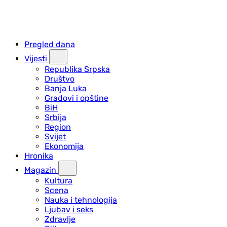
Pregled dana
Vijesti
Republika Srpska
Društvo
Banja Luka
Gradovi i opštine
BiH
Srbija
Region
Svijet
Ekonomija
Hronika
Magazin
Kultura
Scena
Nauka i tehnologija
Ljubav i seks
Zdravlje