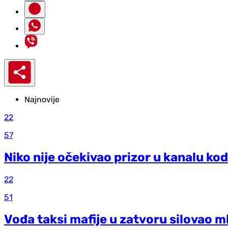
Najnovije
22
57
Niko nije očekivao prizor u kanalu kod
22
51
Vođa taksi mafije u zatvoru silovao m