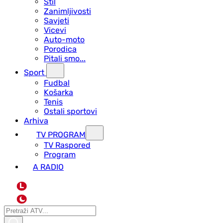
Stil
Zanimljivosti
Savjeti
Vicevi
Auto-moto
Porodica
Pitali smo...
Sport
Fudbal
Košarka
Tenis
Ostali sportovi
Arhiva
TV PROGRAM
ТV Raspored
Program
A RADIO
L