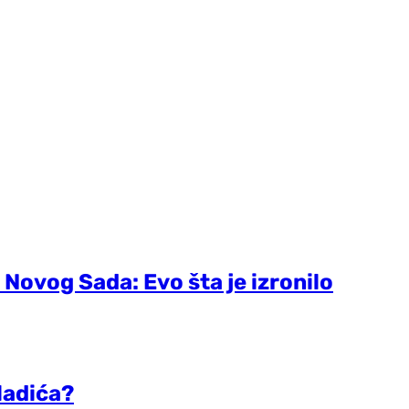
 Novog Sada: Evo šta je izronilo
ladića?