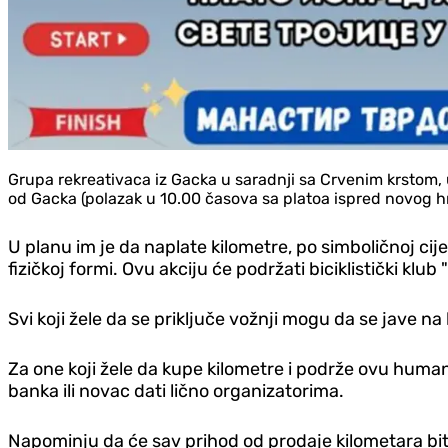
Grupa rekreativaca iz Gacka u saradnji sa Crvenim krstom, 
od Gacka (polazak u 10.00 časova sa platoa ispred novog h
U planu im je da naplate kilometre, po simboličnoj cij
fizičkoj formi. Ovu akciju će podržati biciklistički klub "
Svi koji žele da se priključe vožnji mogu da se jave 
Za one koji žele da kupe kilometre i podrže ovu hu
banka ili novac dati lično organizatorima.
Napominju da će sav prihod od prodaje kilometara biti