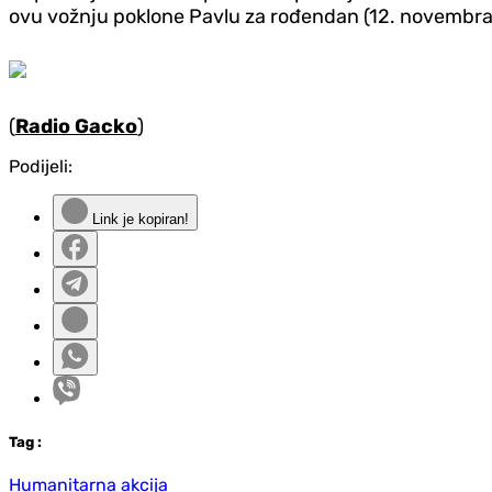
ovu vožnju poklone Pavlu za rođendan (12. novembra), 
(
Radio Gacko
)
Podijeli:
Link je kopiran!
Tag
:
Humanitarna akcija