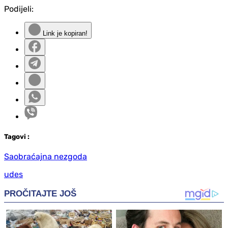
Podijeli:
Link je kopiran!
Tag
ovi
:
Saobraćajna nezgoda
udes