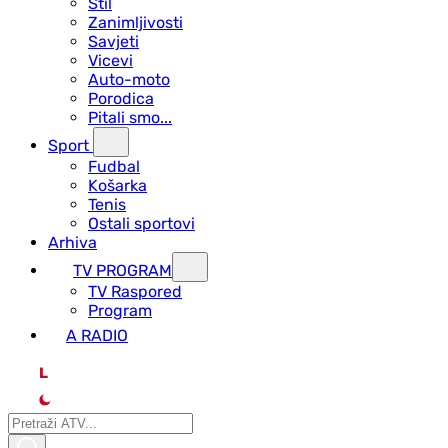
Stil
Zanimljivosti
Savjeti
Vicevi
Auto-moto
Porodica
Pitali smo...
Sport
Fudbal
Košarka
Tenis
Ostali sportovi
Arhiva
TV PROGRAM
ТV Raspored
Program
A RADIO
L