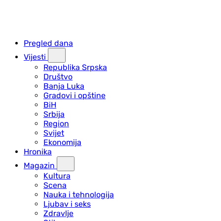
Pregled dana
Vijesti
Republika Srpska
Društvo
Banja Luka
Gradovi i opštine
BiH
Srbija
Region
Svijet
Ekonomija
Hronika
Magazin
Kultura
Scena
Nauka i tehnologija
Ljubav i seks
Zdravlje