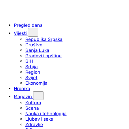
Pregled dana
Vijesti
Republika Srpska
Društvo
Banja Luka
Gradovi i opštine
BiH
Srbija
Region
Svijet
Ekonomija
Hronika
Magazin
Kultura
Scena
Nauka i tehnologija
Ljubav i seks
Zdravlje