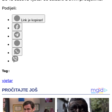
Podijeli:
Link je kopiran!
Tag
:
vjetar