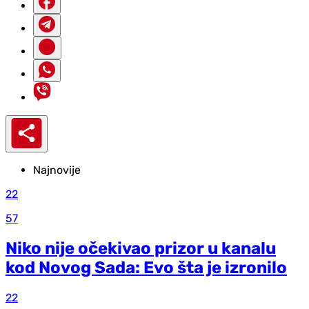
Najnovije
22
57
Niko nije očekivao prizor u kanalu
kod Novog Sada: Evo šta je izronilo
22