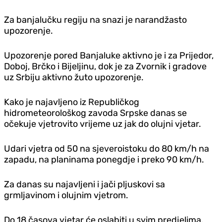
Za banjalučku regiju na snazi je narandžasto
upozorenje.
Upozorenje pored Banjaluke aktivno je i za Prijedor,
Doboj, Brčko i Bijeljinu, dok je za Zvornik i gradove
uz Srbiju aktivno žuto upozorenje.
Kako je najavljeno iz Republičkog
hidrometeorološkog zavoda Srpske danas se
očekuje vjetrovito vrijeme uz jak do olujni vjetar.
Udari vjetra od 50 na sjeveroistoku do 80 km/h na
zapadu, na planinama ponegdje i preko 90 km/h.
Za danas su najavljeni i jači pljuskovi sa
grmljavinom i olujnim vjetrom.
Do 18 časova vjetar će oslabiti u svim predjelima.