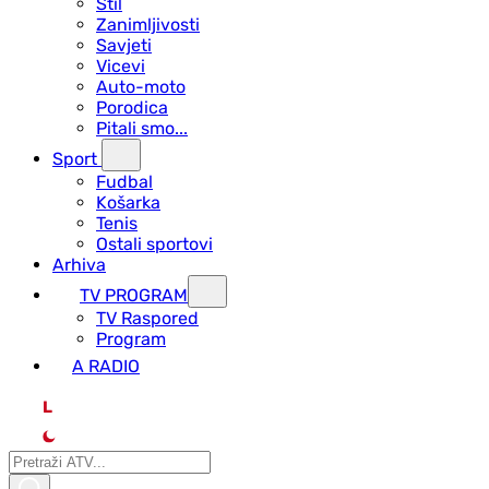
Stil
Zanimljivosti
Savjeti
Vicevi
Auto-moto
Porodica
Pitali smo...
Sport
Fudbal
Košarka
Tenis
Ostali sportovi
Arhiva
TV PROGRAM
ТV Raspored
Program
A RADIO
L