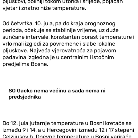
pljuskovi, obilniji tokom utorka i srijede, pojačan
vjetar i znatno niže temperature.
Od četvrtka, 10. jula, pa do kraja prognoznog
perioda, očekuje se stabilnije vrijeme, uz duže
sunčane intervale, konstantan porast temperature i
vrlo mali izgledi za povremene i slabe lokalne
pljuskove. Najveća vjerovatnoća za pojavom
padavina izgledna je u centralnim i istočnim
predjelima Bosne.
SO Gacko nema većinu a sada nema ni
predsjednika
Do 12. jula jutarnje temperature u Bosni kretaće se
između 9 i 14, a u Hercegovini između 12 i 17 stepeni
Celzijusovih. Dnevne temperature u Bosni variraće