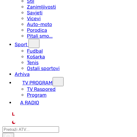
Stil
Zanimljivosti
Savjeti
Vicevi
Auto-moto
Porodica
Pitali smo...
Sport
Fudbal
Košarka
Tenis
Ostali sportovi
Arhiva
TV PROGRAM
ТV Raspored
Program
A RADIO
L