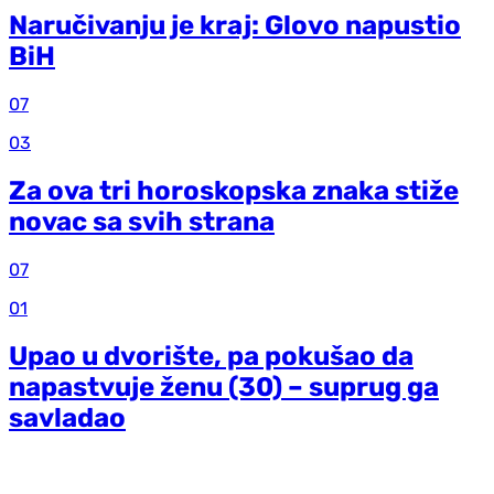
Naručivanju je kraj: Glovo napustio
BiH
07
03
Za ova tri horoskopska znaka stiže
novac sa svih strana
07
01
Upao u dvorište, pa pokušao da
napastvuje ženu (30) – suprug ga
savladao