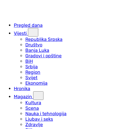
Pregled dana
Vijesti
Republika Srpska
Društvo
Banja Luka
Gradovi i opštine
BiH
Srbija
Region
Svijet
Ekonomija
Hronika
Magazin
Kultura
Scena
Nauka i tehnologija
Ljubav i seks
Zdravlje