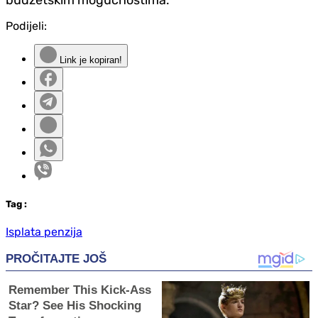
Podijeli:
Link je kopiran!
Tag
:
Isplata penzija