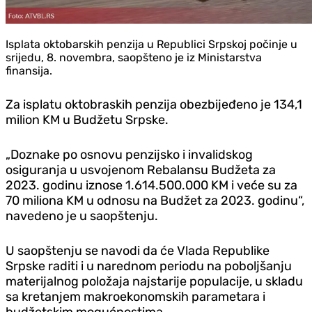
Isplata oktobarskih penzija u Republici Srpskoj počinje u
srijedu, 8. novembra, saopšteno je iz Ministarstva
finansija.
Za isplatu oktobraskih penzija obezbijeđeno je 134,1
milion KM u Budžetu Srpske.
„Doznake po osnovu penzijsko i invalidskog
osiguranja u usvojenom Rebalansu Budžeta za
2023. godinu iznose 1.614.500.000 KM i veće su za
70 miliona KM u odnosu na Budžet za 2023. godinu“,
navedeno je u saopštenju.
U saopštenju se navodi da će Vlada Republike
Srpske raditi i u narednom periodu na poboljšanju
materijalnog položaja najstarije populacije, u skladu
sa kretanjem makroekonomskih parametara i
budžetskim mogućnostima.