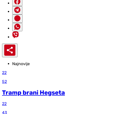
Najnovije
22
52
Tramp brani Hegseta
22
43