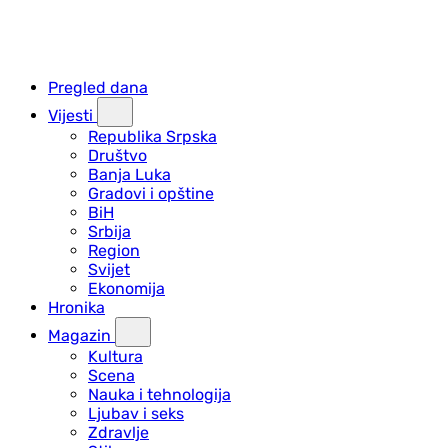
Pregled dana
Vijesti
Republika Srpska
Društvo
Banja Luka
Gradovi i opštine
BiH
Srbija
Region
Svijet
Ekonomija
Hronika
Magazin
Kultura
Scena
Nauka i tehnologija
Ljubav i seks
Zdravlje