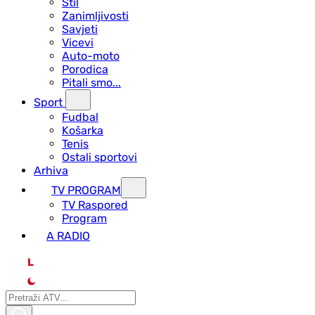
Stil
Zanimljivosti
Savjeti
Vicevi
Auto-moto
Porodica
Pitali smo...
Sport
Fudbal
Košarka
Tenis
Ostali sportovi
Arhiva
TV PROGRAM
ТV Raspored
Program
A RADIO
L