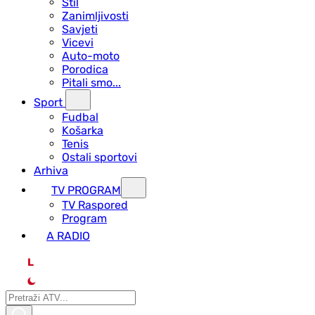
Stil
Zanimljivosti
Savjeti
Vicevi
Auto-moto
Porodica
Pitali smo...
Sport
Fudbal
Košarka
Tenis
Ostali sportovi
Arhiva
TV PROGRAM
ТV Raspored
Program
A RADIO
L