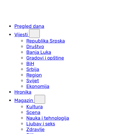
Pregled dana
Vijesti
Republika Srpska
Društvo
Banja Luka
Gradovi i opštine
BiH
Srbija
Region
Svijet
Ekonomija
Hronika
Magazin
Kultura
Scena
Nauka i tehnologija
Ljubav i seks
Zdravlje