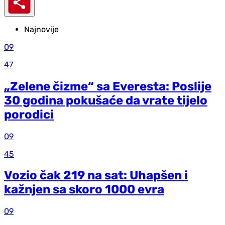
Najnovije
09
47
„Zelene čizme“ sa Everesta: Poslije
30 godina pokušaće da vrate tijelo
porodici
09
45
Vozio čak 219 na sat: Uhapšen i
kažnjen sa skoro 1000 evra
09