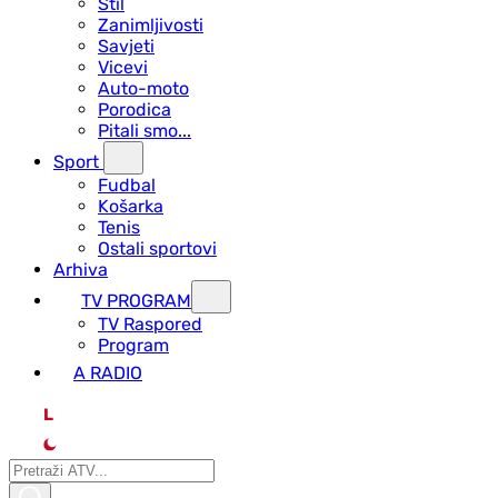
Stil
Zanimljivosti
Savjeti
Vicevi
Auto-moto
Porodica
Pitali smo...
Sport
Fudbal
Košarka
Tenis
Ostali sportovi
Arhiva
TV PROGRAM
ТV Raspored
Program
A RADIO
L