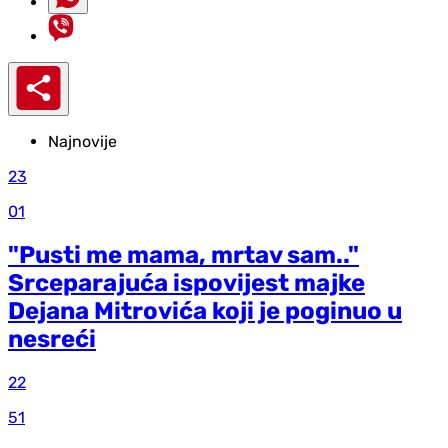
Najnovije
23
01
"Pusti me mama, mrtav sam.."
Srceparajuća ispovijest majke
Dejana Mitrovića koji je poginuo u
nesreći
22
51