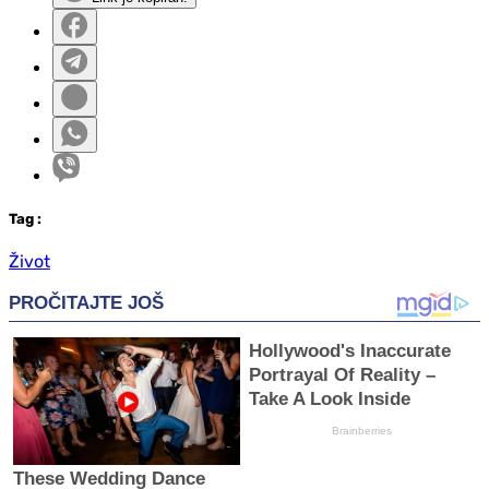
Tag
:
Život