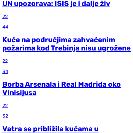
UN upozorava: ISIS je i dalje živ
22
44
Kuće na područjima zahvaćenim
požarima kod Trebinja nisu ugrožene
22
34
Borba Arsenala i Real Madrida oko
Vinisijusa
22
32
Vatra se približila kućama u