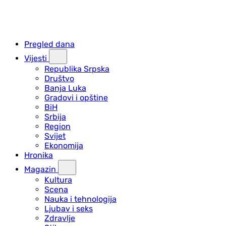
Pregled dana
Vijesti
Republika Srpska
Društvo
Banja Luka
Gradovi i opštine
BiH
Srbija
Region
Svijet
Ekonomija
Hronika
Magazin
Kultura
Scena
Nauka i tehnologija
Ljubav i seks
Zdravlje