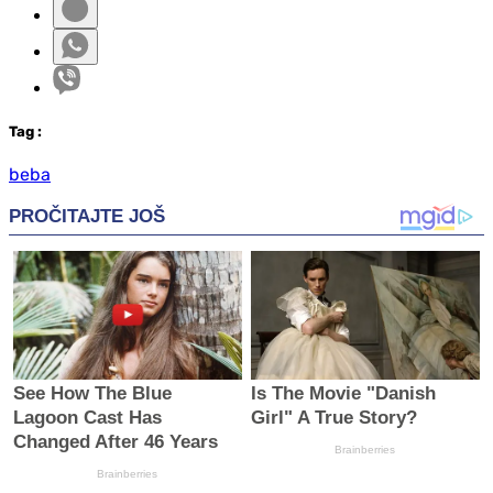
Tag
:
beba