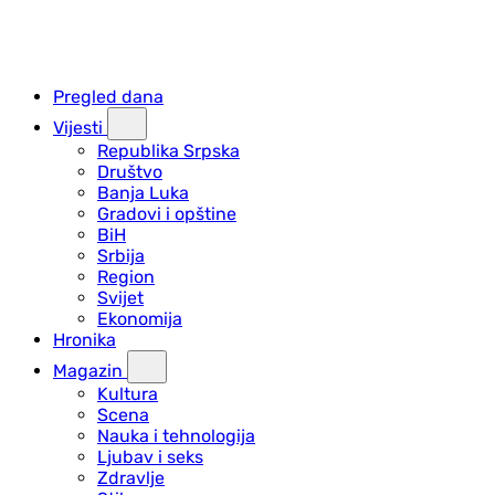
Pregled dana
Vijesti
Republika Srpska
Društvo
Banja Luka
Gradovi i opštine
BiH
Srbija
Region
Svijet
Ekonomija
Hronika
Magazin
Kultura
Scena
Nauka i tehnologija
Ljubav i seks
Zdravlje