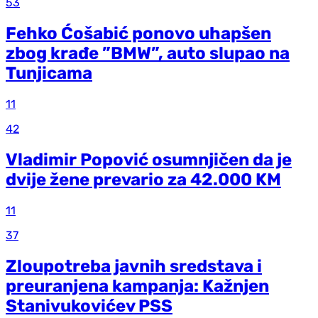
53
Fehko Ćošabić ponovo uhapšen
zbog krađe ”BMW”, auto slupao na
Tunjicama
11
42
Vladimir Popović osumnjičen da je
dvije žene prevario za 42.000 KM
11
37
Zloupotreba javnih sredstava i
preuranjena kampanja: Kažnjen
Stanivukovićev PSS