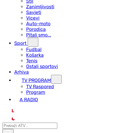
Stil
Zanimljivosti
Savjeti
Vicevi
Auto-moto
Porodica
Pitali smo...
Sport
Fudbal
Košarka
Tenis
Ostali sportovi
Arhiva
TV PROGRAM
ТV Raspored
Program
A RADIO
L