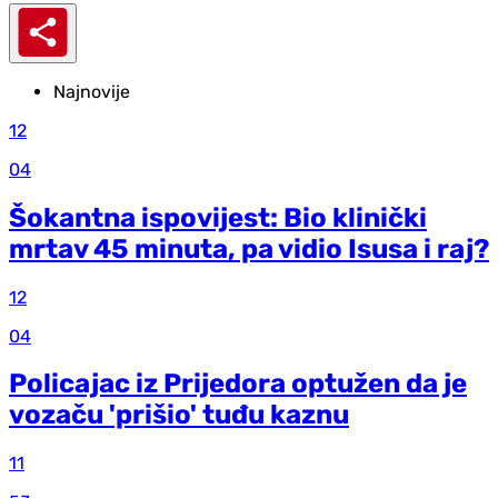
Najnovije
12
04
Šokantna ispovijest: Bio klinički
mrtav 45 minuta, pa vidio Isusa i raj?
12
04
Policajac iz Prijedora optužen da je
vozaču 'prišio' tuđu kaznu
11