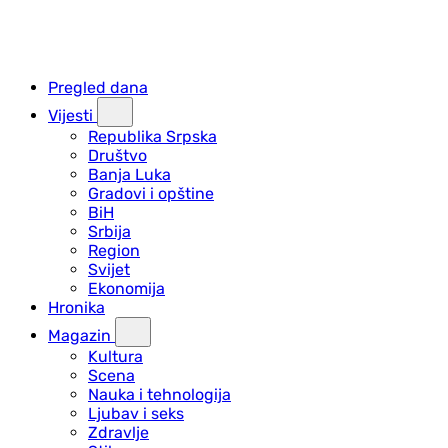
Pregled dana
Vijesti
Republika Srpska
Društvo
Banja Luka
Gradovi i opštine
BiH
Srbija
Region
Svijet
Ekonomija
Hronika
Magazin
Kultura
Scena
Nauka i tehnologija
Ljubav i seks
Zdravlje