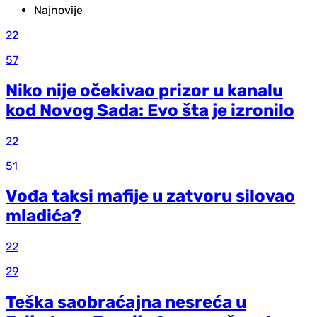
Najnovije
22
57
Niko nije očekivao prizor u kanalu
kod Novog Sada: Evo šta je izronilo
22
51
Vođa taksi mafije u zatvoru silovao
mladića?
22
29
Teška saobraćajna nesreća u