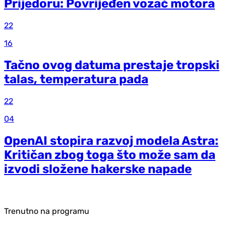
Prijedoru: Povrijeđen vozač motora
22
16
Tačno ovog datuma prestaje tropski
talas, temperatura pada
22
04
OpenAI stopira razvoj modela Astra:
Kritičan zbog toga što može sam da
izvodi složene hakerske napade
Trenutno na programu