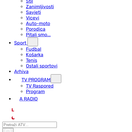
Stil
Zanimljivosti
Savjeti
Vicevi
Auto-moto
Porodica
Pitali smo...
Sport
Fudbal
Košarka
Tenis
Ostali sportovi
Arhiva
TV PROGRAM
ТV Raspored
Program
A RADIO
L