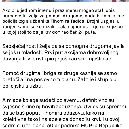
Ako bi u jednom imenu i prezimenu mogao stati opis
humanosti i želje za pomoći drugome, onda bi to bilo ime
policijskog službenika Tihomira Tadića. Brojni uspjesi u
karijeri samo su se nizali. Ipak, najponosniji je na knjižicu
u kojoj stoji to da je krv donirao čak 24 puta.
Saosjećajnost i želja da se pomogne drugome javila
se još u mladosti. Prvi put akcijama dobrovoljnog
davanja krvi pristupio je još kao srednjoškolac.
Pomoć drugima i briga za druge kasnije se samo
pretočila i na poslovnom planu. Zato je i stupio u
policijsku službu.
A mlade kolege sudeći po svemu, definitivno su
svjesne širine njihovih zaduženja. Uvijek su spremni
da se baš poput Tihomira odazovu, kako na
kolektivne tako i na apele za donaciju krvi. I u ovoj
sedmici u tri dana, 60 pripadnika MUP-a Republike