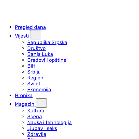
Pregled dana
Vijesti
Republika Srpska
Društvo
Banja Luka
Gradovi i opštine
BiH
Srbija
Region
Svijet
Ekonomija
Hronika
Magazin
Kultura
Scena
Nauka i tehnologija
Ljubav i seks
Zdravlje