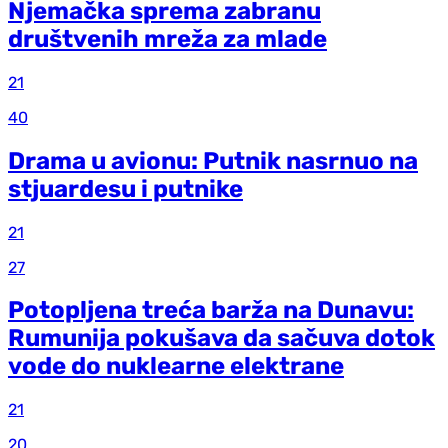
Njemačka sprema zabranu
društvenih mreža za mlade
21
40
Drama u avionu: Putnik nasrnuo na
stjuardesu i putnike
21
27
Potopljena treća barža na Dunavu:
Rumunija pokušava da sačuva dotok
vode do nuklearne elektrane
21
20