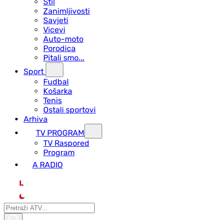
Stil
Zanimljivosti
Savjeti
Vicevi
Auto-moto
Porodica
Pitali smo...
Sport
Fudbal
Košarka
Tenis
Ostali sportovi
Arhiva
TV PROGRAM
ТV Raspored
Program
A RADIO
L