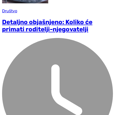
Društvo
Detaljno objašnjeno: Koliko će
primati roditelji-njegovatelji