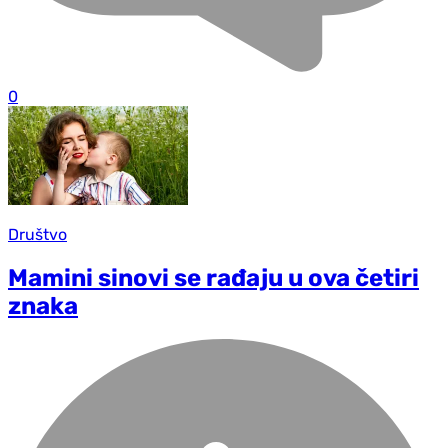
0
Društvo
Mamini sinovi se rađaju u ova četiri
znaka