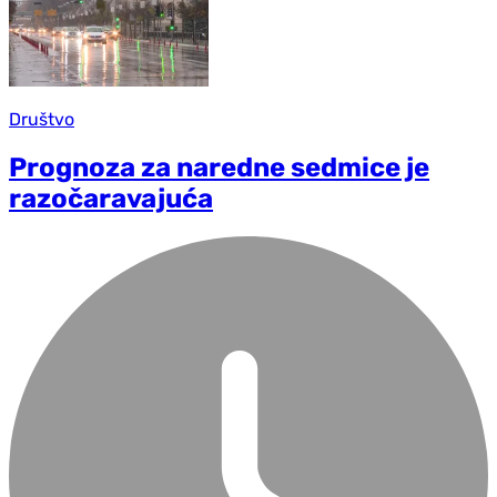
Društvo
Prognoza za naredne sedmice je
razočaravajuća