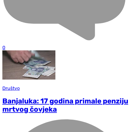
0
Društvo
Banjaluka: 17 godina primale penziju
mrtvog čovjeka