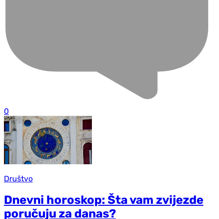
0
Društvo
Dnevni horoskop: Šta vam zvijezde
poručuju za danas?