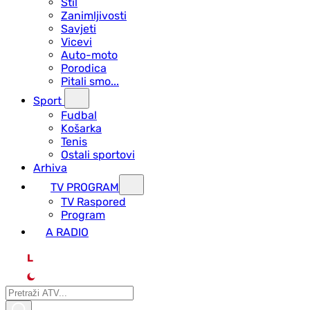
Stil
Zanimljivosti
Savjeti
Vicevi
Auto-moto
Porodica
Pitali smo...
Sport
Fudbal
Košarka
Tenis
Ostali sportovi
Arhiva
TV PROGRAM
ТV Raspored
Program
A RADIO
L