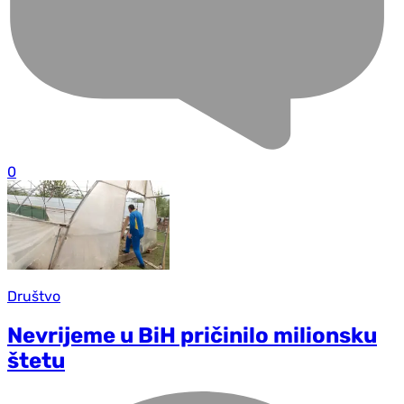
0
Društvo
Nevrijeme u BiH pričinilo milionsku
štetu