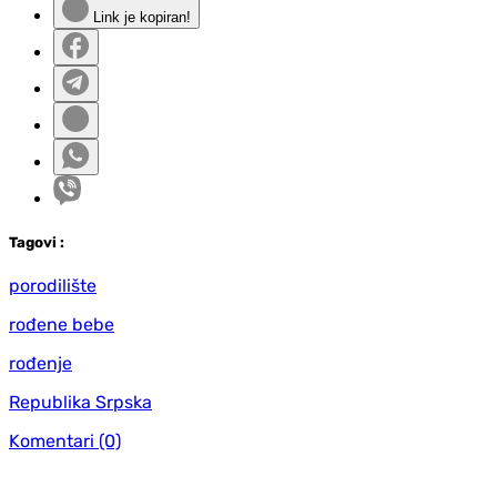
Link je kopiran!
Tag
ovi
:
porodilište
rođene bebe
rođenje
Republika Srpska
Komentari
(0)