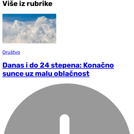
Više iz rubrike
Društvo
Danas i do 24 stepena: Konačno
sunce uz malu oblačnost