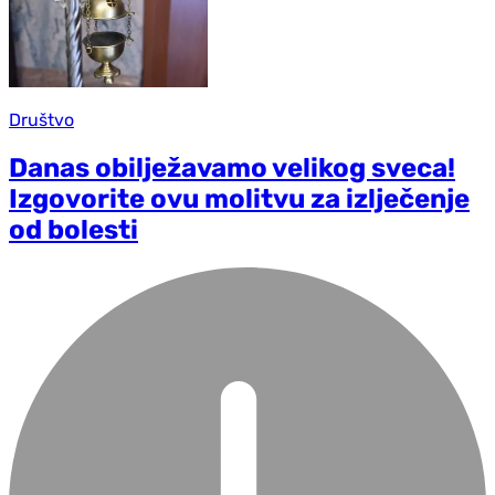
Društvo
Danas obilježavamo velikog sveca!
Izgovorite ovu molitvu za izlječenje
od bolesti