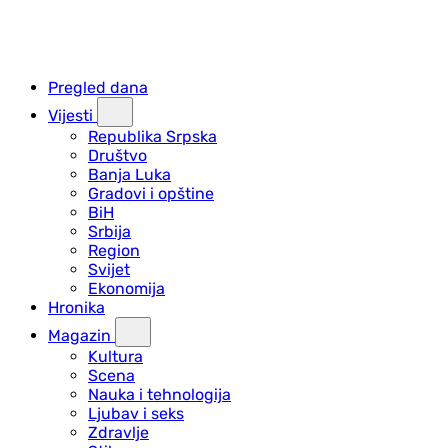
Pregled dana
Vijesti
Republika Srpska
Društvo
Banja Luka
Gradovi i opštine
BiH
Srbija
Region
Svijet
Ekonomija
Hronika
Magazin
Kultura
Scena
Nauka i tehnologija
Ljubav i seks
Zdravlje