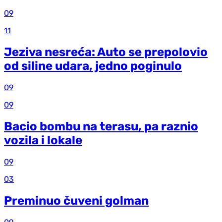
09
11
Jeziva nesreća: Auto se prepolovio
od siline udara, jedno poginulo
09
09
Bacio bombu na terasu, pa raznio
vozila i lokale
09
03
Preminuo čuveni golman