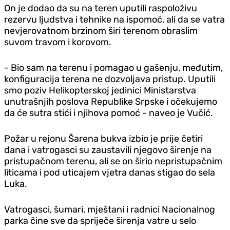
On je dodao da su na teren uputili raspoloživu
rezervu ljudstva i tehnike na ispomoć, ali da se vatra
nevjerovatnom brzinom širi terenom obraslim
suvom travom i korovom.
- Bio sam na terenu i pomagao u gašenju, međutim,
konfiguracija terena ne dozvoljava pristup. Uputili
smo poziv Helikopterskoj jedinici Ministarstva
unutrašnjih poslova Republike Srpske i očekujemo
da će sutra stići i njihova pomoć - naveo je Vučić.
Požar u rejonu Šarena bukva izbio je prije četiri
dana i vatrogasci su zaustavili njegovo širenje na
pristupačnom terenu, ali se on širio nepristupačnim
liticama i pod uticajem vjetra danas stigao do sela
Luka.
Vatrogasci, šumari, mještani i radnici Nacionalnog
parka čine sve da spriječe širenja vatre u selo