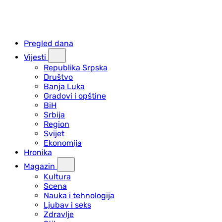
Pregled dana
Vijesti
Republika Srpska
Društvo
Banja Luka
Gradovi i opštine
BiH
Srbija
Region
Svijet
Ekonomija
Hronika
Magazin
Kultura
Scena
Nauka i tehnologija
Ljubav i seks
Zdravlje