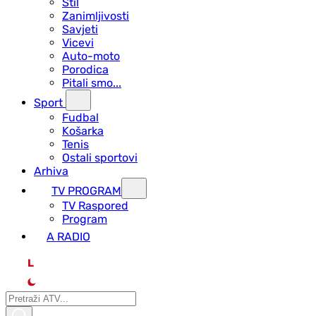
Stil
Zanimljivosti
Savjeti
Vicevi
Auto-moto
Porodica
Pitali smo...
Sport
Fudbal
Košarka
Tenis
Ostali sportovi
Arhiva
TV PROGRAM
ТV Raspored
Program
A RADIO
L