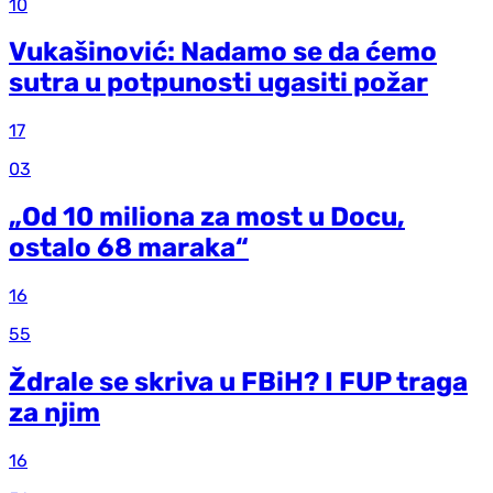
10
Vukašinović: Nadamo se da ćemo
sutra u potpunosti ugasiti požar
17
03
„Od 10 miliona za most u Docu,
ostalo 68 maraka“
16
55
Ždrale se skriva u FBiH? I FUP traga
za njim
16