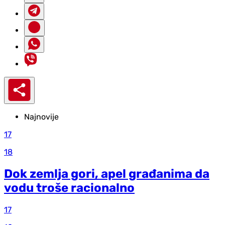
Najnovije
17
18
Dok zemlja gori, apel građanima da
vodu troše racionalno
17