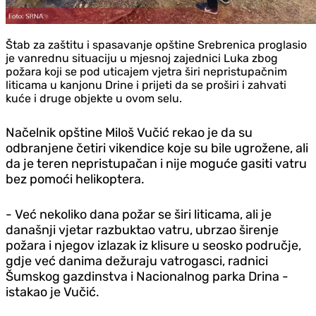
Štab za zaštitu i spasavanje opštine Srebrenica proglasio
je vanrednu situaciju u mjesnoj zajednici Luka zbog
požara koji se pod uticajem vjetra širi nepristupačnim
liticama u kanjonu Drine i prijeti da se proširi i zahvati
kuće i druge objekte u ovom selu.
Načelnik opštine Miloš Vučić rekao je da su
odbranjene četiri vikendice koje su bile ugrožene, ali
da je teren nepristupačan i nije moguće gasiti vatru
bez pomoći helikoptera.
- Već nekoliko dana požar se širi liticama, ali je
današnji vjetar razbuktao vatru, ubrzao širenje
požara i njegov izlazak iz klisure u seosko područje,
gdje već danima dežuraju vatrogasci, radnici
Šumskog gazdinstva i Nacionalnog parka Drina -
istakao je Vučić.