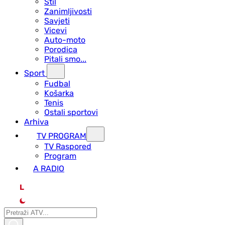
Stil
Zanimljivosti
Savjeti
Vicevi
Auto-moto
Porodica
Pitali smo...
Sport
Fudbal
Košarka
Tenis
Ostali sportovi
Arhiva
TV PROGRAM
ТV Raspored
Program
A RADIO
L