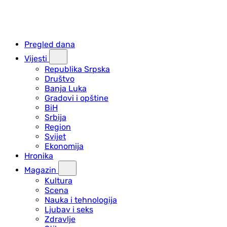
Pregled dana
Vijesti
Republika Srpska
Društvo
Banja Luka
Gradovi i opštine
BiH
Srbija
Region
Svijet
Ekonomija
Hronika
Magazin
Kultura
Scena
Nauka i tehnologija
Ljubav i seks
Zdravlje