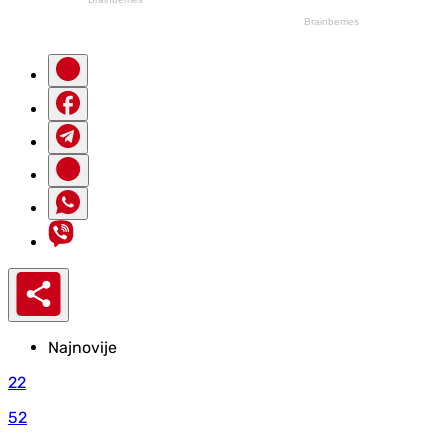
Najnovije
22
52