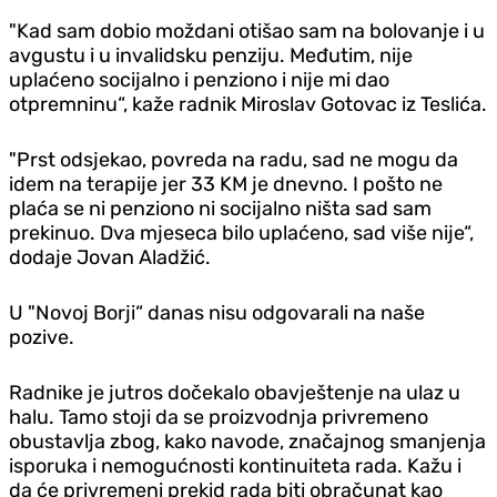
"Kad sam dobio moždani otišao sam na bolovanje i u
avgustu i u invalidsku penziju. Međutim, nije
uplaćeno socijalno i penziono i nije mi dao
otpremninu“, kaže radnik Miroslav Gotovac iz Teslića.
"Prst odsjekao, povreda na radu, sad ne mogu da
idem na terapije jer 33 KM je dnevno. I pošto ne
plaća se ni penziono ni socijalno ništa sad sam
prekinuo. Dva mjeseca bilo uplaćeno, sad više nije“,
dodaje Jovan Aladžić.
U "Novoj Borji“ danas nisu odgovarali na naše
pozive.
Radnike je jutros dočekalo obavještenje na ulaz u
halu. Tamo stoji da se proizvodnja privremeno
obustavlja zbog, kako navode, značajnog smanjenja
isporuka i nemogućnosti kontinuiteta rada. Kažu i
da će privremeni prekid rada biti obračunat kao