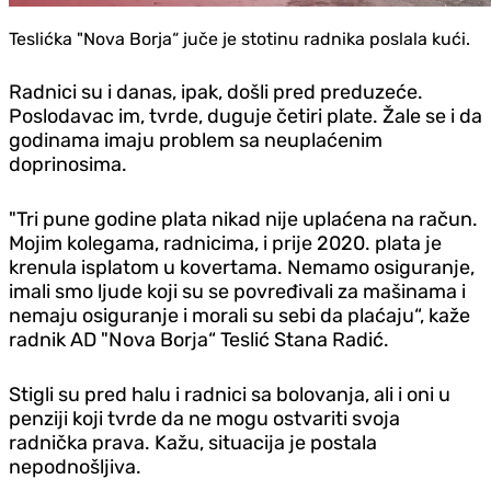
Teslićka "Nova Borja“ juče je stotinu radnika poslala kući.
Radnici su i danas, ipak, došli pred preduzeće.
Poslodavac im, tvrde, duguje četiri plate. Žale se i da
godinama imaju problem sa neuplaćenim
doprinosima.
"Tri pune godine plata nikad nije uplaćena na račun.
Mojim kolegama, radnicima, i prije 2020. plata je
krenula isplatom u kovertama. Nemamo osiguranje,
imali smo ljude koji su se povređivali za mašinama i
nemaju osiguranje i morali su sebi da plaćaju“, kaže
radnik AD "Nova Borja“ Teslić Stana Radić.
Stigli su pred halu i radnici sa bolovanja, ali i oni u
penziji koji tvrde da ne mogu ostvariti svoja
radnička prava. Kažu, situacija je postala
nepodnošljiva.