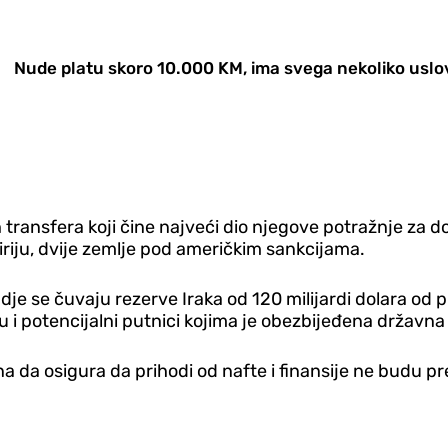
Nude platu skoro 10.000 KM, ima svega nekoliko uslo
ransfera koji čine najveći dio njegove potražnje za dola
Siriju, dvije zemlje pod američkim sankcijama.
dje se čuvaju rezerve Iraka od 120 milijardi dolara od
u i potencijalni putnici kojima je obezbijeđena državna
tona da osigura da prihodi od nafte i finansije ne budu