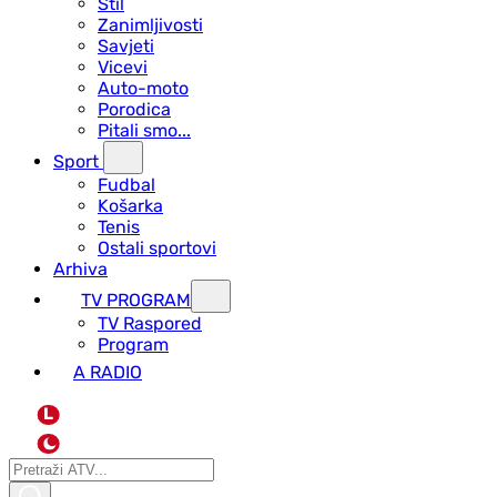
Stil
Zanimljivosti
Savjeti
Vicevi
Auto-moto
Porodica
Pitali smo...
Sport
Fudbal
Košarka
Tenis
Ostali sportovi
Arhiva
TV PROGRAM
ТV Raspored
Program
A RADIO
L