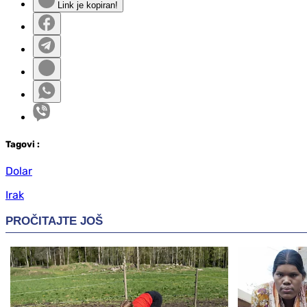
Link je kopiran!
Tag
ovi
:
Dolar
Irak