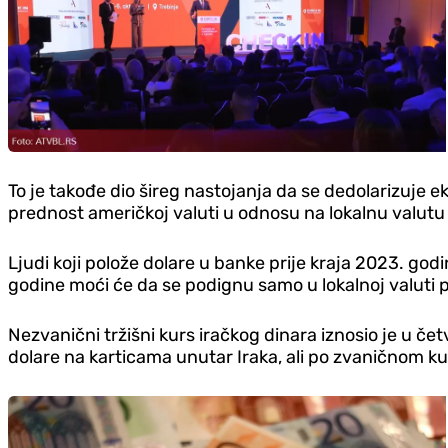
To je takođe dio šireg nastojanja da se dedolarizuje e
prednost američkoj valuti u odnosu na lokalnu valutu 
Ljudi koji polože dolare u banke prije kraja 2023. go
godine moći će da se podignu samo u lokalnoj valuti
Nezvanični tržišni kurs iračkog dinara iznosio je u č
dolare na karticama unutar Iraka, ali po zvaničnom ku