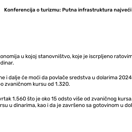
Konferencija o turizmu: Putna infrastruktura najveć
konomija u kojoj stanovništvo, koje je iscrpljeno ratovi
dinar.
dine i dalje će moći da povlače sredstva u dolarima 20
 po zvaničnom kursu od 1.320.
etvrtak 1.560 što je oko 15 odsto više od zvaničnog kur
rsu u dinarima, kao i da je završeno sa gotovinom u do