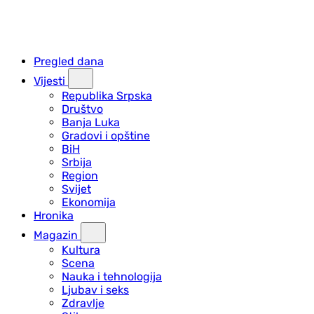
Pregled dana
Vijesti
Republika Srpska
Društvo
Banja Luka
Gradovi i opštine
BiH
Srbija
Region
Svijet
Ekonomija
Hronika
Magazin
Kultura
Scena
Nauka i tehnologija
Ljubav i seks
Zdravlje