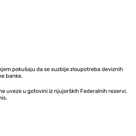
dnjem pokušaju da se suzbije zloupotreba deviznih
lne banke.
e uveze u gotovini iz njujorških Federalnih rezervi,
is.