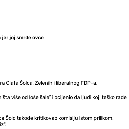
a jer joj smrde ovce
a Olafa Šolca, Zelenih i liberalnog FDP-a.
 više od loše šale” i ocijenio da ljudi koji teško rade
a Šolc takođe kritikovao komisiju istom prilikom,
z".