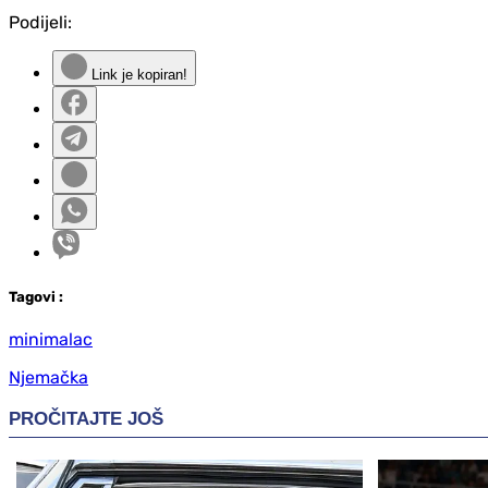
Podijeli:
Link je kopiran!
Tag
ovi
:
minimalac
Njemačka