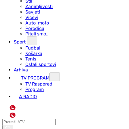
Stil
Zanimljivosti
Savjeti
Vicevi
Auto-moto
Porodica
Pitali smo...
Sport
Fudbal
Košarka
Tenis
Ostali sportovi
Arhiva
TV PROGRAM
ТV Raspored
Program
A RADIO
L