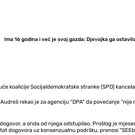
Ima 16 godina i već je svoj gazda: Djevojka ga ostavil
juće koalicije Socijaldemokratske stranke (SPD) kancelar
eš rekao je za agenciju "DPA" da povećanje “nije ništa
n dogovor, a onda od njega odstupilao. Prošlog je mjesec
tat dogovora uz konsenzualnu podršku, prenosi "SEEbi