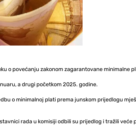
luku o povećanju zakonom zagarantovane minimalne pla
januaru, a drugi početkom 2025. godine.
edbu o minimalnoj plati prema junskom prijedlogu mješ
nici rada u komisiji odbili su prijedlog i tražili veće 