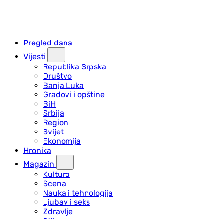
Pregled dana
Vijesti
Republika Srpska
Društvo
Banja Luka
Gradovi i opštine
BiH
Srbija
Region
Svijet
Ekonomija
Hronika
Magazin
Kultura
Scena
Nauka i tehnologija
Ljubav i seks
Zdravlje