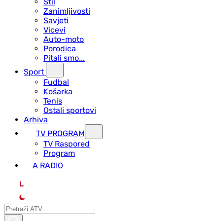
Stil
Zanimljivosti
Savjeti
Vicevi
Auto-moto
Porodica
Pitali smo...
Sport
Fudbal
Košarka
Tenis
Ostali sportovi
Arhiva
TV PROGRAM
ТV Raspored
Program
A RADIO
L