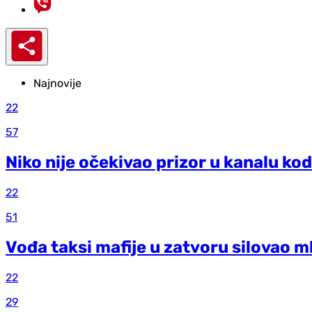
Najnovije
22
57
Niko nije očekivao prizor u kanalu kod
22
51
Vođa taksi mafije u zatvoru silovao m
22
29