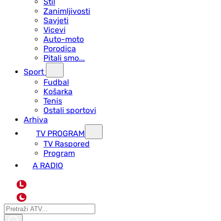
Stil
Zanimljivosti
Savjeti
Vicevi
Auto-moto
Porodica
Pitali smo...
Sport
Fudbal
Košarka
Tenis
Ostali sportovi
Arhiva
TV PROGRAM
ТV Raspored
Program
A RADIO
L