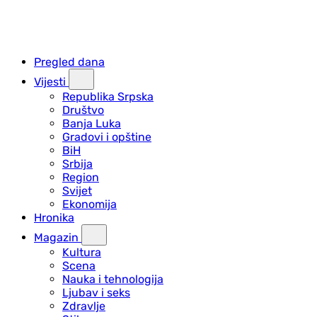
Pregled dana
Vijesti
Republika Srpska
Društvo
Banja Luka
Gradovi i opštine
BiH
Srbija
Region
Svijet
Ekonomija
Hronika
Magazin
Kultura
Scena
Nauka i tehnologija
Ljubav i seks
Zdravlje