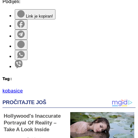
Podijeli:
Link je kopiran!
Tag
:
kobasice