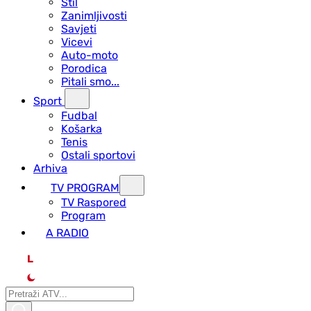
Stil
Zanimljivosti
Savjeti
Vicevi
Auto-moto
Porodica
Pitali smo...
Sport
Fudbal
Košarka
Tenis
Ostali sportovi
Arhiva
TV PROGRAM
ТV Raspored
Program
A RADIO
L