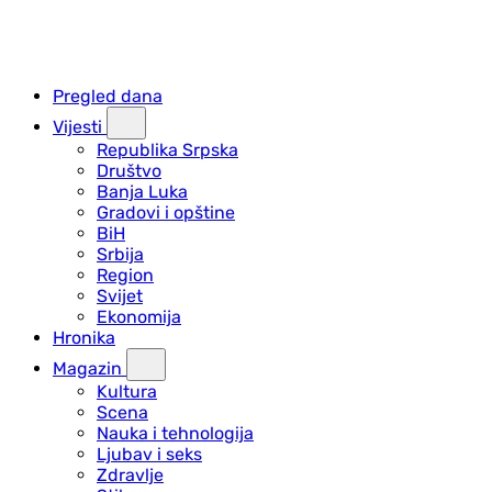
Pregled dana
Vijesti
Republika Srpska
Društvo
Banja Luka
Gradovi i opštine
BiH
Srbija
Region
Svijet
Ekonomija
Hronika
Magazin
Kultura
Scena
Nauka i tehnologija
Ljubav i seks
Zdravlje