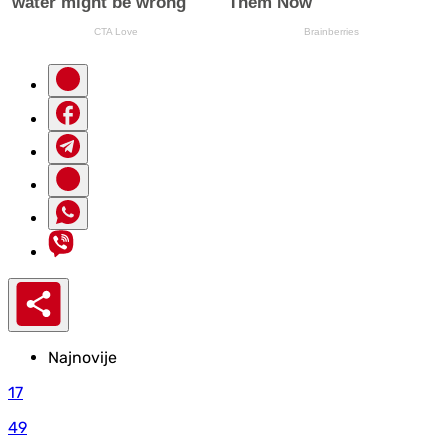
Najnovije
17
49