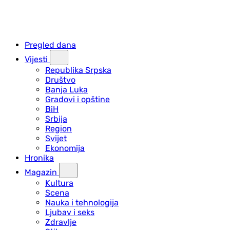
Pregled dana
Vijesti
Republika Srpska
Društvo
Banja Luka
Gradovi i opštine
BiH
Srbija
Region
Svijet
Ekonomija
Hronika
Magazin
Kultura
Scena
Nauka i tehnologija
Ljubav i seks
Zdravlje