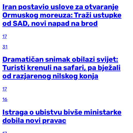
Iran postavio uslove za otvaranje
Ormuskog moreuza: Traži ustupke
od SAD, novi napad na brod
17
31
Dramatičan snimak obilazi svijet:
Turisti krenuli na safari, pa bježali
od razjarenog nilskog konja
17
16
Istraga o ubistvu bivše ministarke
dobila novi pravac