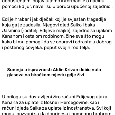
dopuštenjem, objavljujemo informacije o načinu
pomoći Ediju", naveli su u poruci upućenoj zajednici.
Edi je hrabar i jak dječak koji je svjestan tragedije
koja ga je zadesila. Njegovi djed Salko i baka
Jasmina (roditelji Edijeve majke), zajedno sa ujakom
Kenanom i ostalom rodbinom, čine sve što mogu
kako bi mu pomogli da se oporavi i odrasta u dobrog
i poštenog čovjeka, poput svojih roditelja.
Sumnja u ispravnost: Aldin Krivan dobio nula
glasova na biračkom mjestu gdje živi
U prilogu su dostavljeni žiro računi Edijevog ujaka
Kenana za uplate iz Bosne i Hercegovine, kao i
računi djeda Salke za uplate iz inostranstva. Svi koji
mogu, pozvani su da doprinesu i pomognu hrabrom