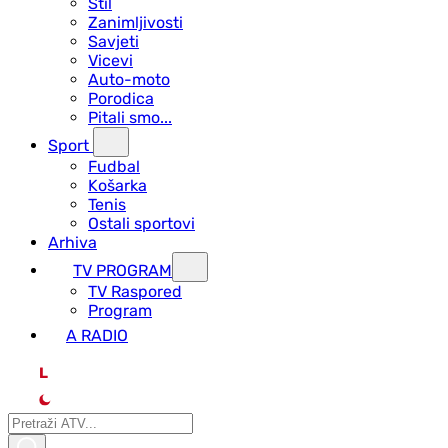
Stil
Zanimljivosti
Savjeti
Vicevi
Auto-moto
Porodica
Pitali smo...
Sport
Fudbal
Košarka
Tenis
Ostali sportovi
Arhiva
TV PROGRAM
ТV Raspored
Program
A RADIO
L