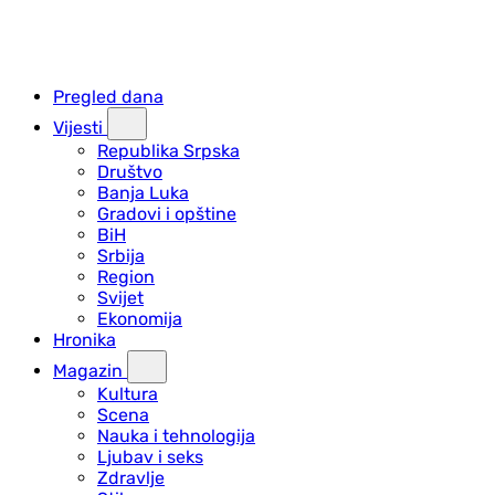
Pregled dana
Vijesti
Republika Srpska
Društvo
Banja Luka
Gradovi i opštine
BiH
Srbija
Region
Svijet
Ekonomija
Hronika
Magazin
Kultura
Scena
Nauka i tehnologija
Ljubav i seks
Zdravlje