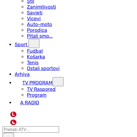
Stil
Zanimljivosti
Savjeti
Vicevi
Auto-moto
Porodica
Pitali smo...
Sport
Fudbal
Košarka
Tenis
Ostali sportovi
Arhiva
TV PROGRAM
ТV Raspored
Program
A RADIO
L