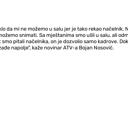
o da mi ne možemo u salu jer je tako rekao načelnik. 
 možemo snimati.
Sa mještanima smo ušli u salu, ali od
et smo pitali načelnika, on je dozvolio samo kadrove. D
izađe napolje", kaže novinar ATV-a Bojan Nosović.