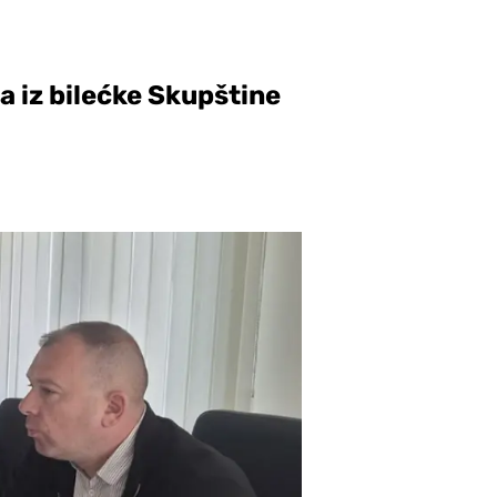
a iz bilećke Skupštine