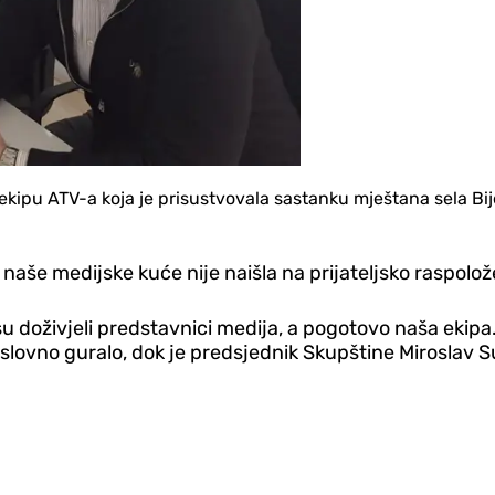
ekipu ATV-a koja je prisustvovala sastanku mještana sela Bi
naše medijske kuće nije naišla na prijateljsko raspolož
 su doživjeli predstavnici medija, a pogotovo naša ekip
slovno guralo, dok je predsjednik Skupštine Miroslav 