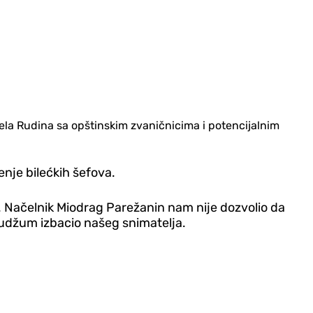
jela Rudina sa opštinskim zvaničnicima i potencijalnim
enje bilećkih šefova.
a. Načelnik Miodrag Parežanin nam nije dozvolio da
Sudžum izbacio našeg snimatelja.