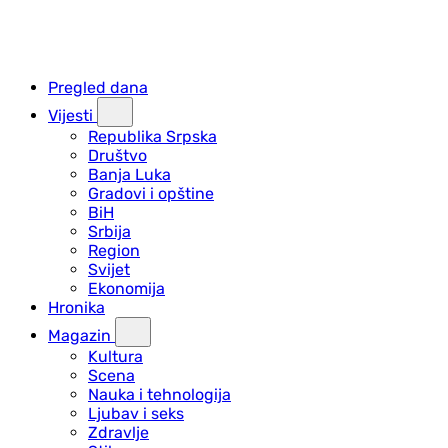
Pregled dana
Vijesti
Republika Srpska
Društvo
Banja Luka
Gradovi i opštine
BiH
Srbija
Region
Svijet
Ekonomija
Hronika
Magazin
Kultura
Scena
Nauka i tehnologija
Ljubav i seks
Zdravlje