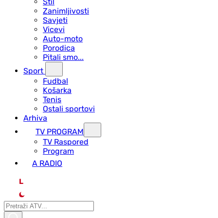
Stil
Zanimljivosti
Savjeti
Vicevi
Auto-moto
Porodica
Pitali smo...
Sport
Fudbal
Košarka
Tenis
Ostali sportovi
Arhiva
TV PROGRAM
ТV Raspored
Program
A RADIO
L