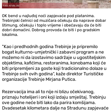
OK bend u najluđoj noći zapjevaće pod platanima.
Trebinjski čelnici od muzičara očekuju da naprave dobar
štimung, očekuju i toplo vrijeme i obećavaju da će biti
dobri domaćini. Dobrog provoda će biti i po gradskim
lokalima.
"Kao i predhodnih godina Trebinje je pripremilo
bogat kulturno-umjetnički i zabavni program a ne
možemo ni da izostavimo sadržaje u ugostiteljskim
objektima, kafićima, restoranima, konobama koji će
biti pripremljeni za goste koji tradicionalno dolaze u
Trebinje svih ovih godina“, kaže direktor Turističke
organizacije Trebinje Mirjana Putica.
Rezervacija ima ali to nije ni blizu očekivanog,
priznaju hotelijeri i oni koji izdaju smještaj. Trebinju
ove godine neće biti lako da parira komšijama.
Dvadesetak kilometara dalje na Stradunu zapjevaće