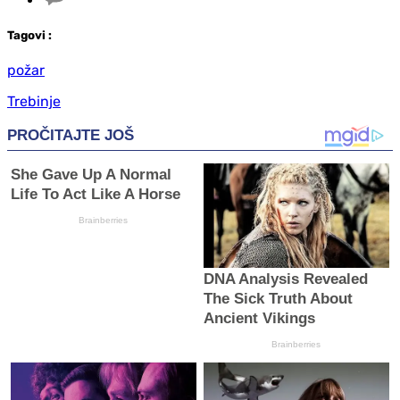
Tag
ovi
:
požar
Trebinje