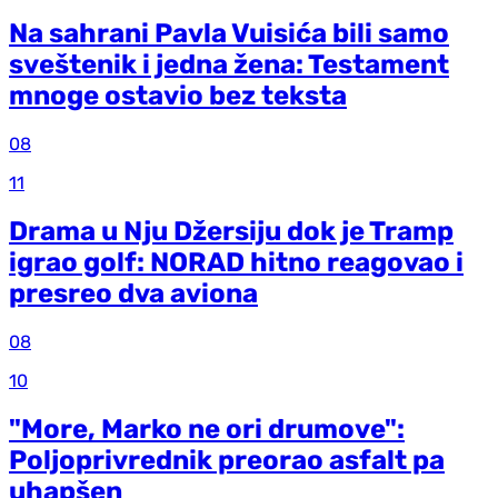
Na sahrani Pavla Vuisića bili samo
sveštenik i jedna žena: Testament
mnoge ostavio bez teksta
08
11
Drama u Nju Džersiju dok je Tramp
igrao golf: NORAD hitno reagovao i
presreo dva aviona
08
10
"More, Marko ne ori drumove":
Poljoprivrednik preorao asfalt pa
uhapšen