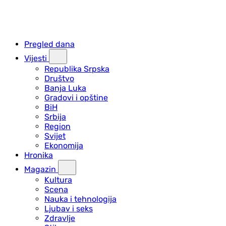
Pregled dana
Vijesti
Republika Srpska
Društvo
Banja Luka
Gradovi i opštine
BiH
Srbija
Region
Svijet
Ekonomija
Hronika
Magazin
Kultura
Scena
Nauka i tehnologija
Ljubav i seks
Zdravlje