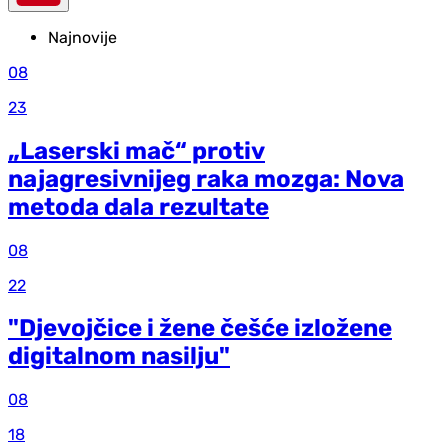
Najnovije
08
23
„Laserski mač“ protiv
najagresivnijeg raka mozga: Nova
metoda dala rezultate
08
22
"Djevojčice i žene češće izložene
digitalnom nasilju"
08
18