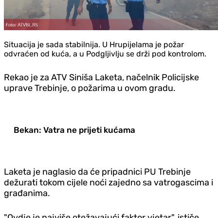
Situacija je sada stabilnija. U Hrupijelama je požar
odvraćen od kuća, a u Podgljivlju se drži pod kontrolom.
Rekao je za ATV Siniša Laketa, načelnik Policijske
uprave Trebinje, o požarima u ovom gradu.
Bekan: Vatra ne prijeti kućama
Laketa je naglasio da će pripadnici PU Trebinje
dežurati tokom cijele noći zajedno sa vatrogascima i
građanima.
"Ovdje je najviše otežavajući faktor vjetar", ističe