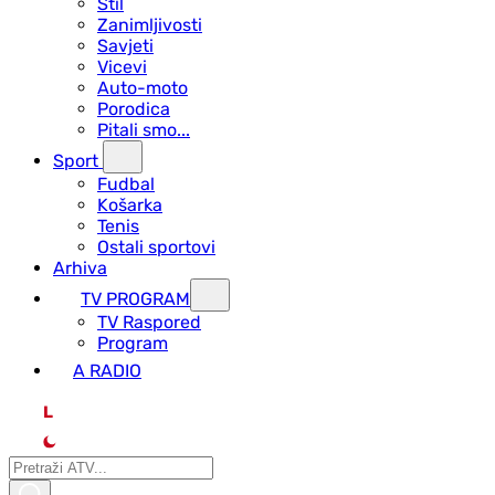
Stil
Zanimljivosti
Savjeti
Vicevi
Auto-moto
Porodica
Pitali smo...
Sport
Fudbal
Košarka
Tenis
Ostali sportovi
Arhiva
TV PROGRAM
ТV Raspored
Program
A RADIO
L