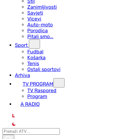
Stil
Zanimljivosti
Savjeti
Vicevi
Auto-moto
Porodica
Pitali smo...
Sport
Fudbal
Košarka
Tenis
Ostali sportovi
Arhiva
TV PROGRAM
ТV Raspored
Program
A RADIO
L