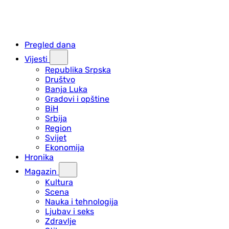
Pregled dana
Vijesti
Republika Srpska
Društvo
Banja Luka
Gradovi i opštine
BiH
Srbija
Region
Svijet
Ekonomija
Hronika
Magazin
Kultura
Scena
Nauka i tehnologija
Ljubav i seks
Zdravlje