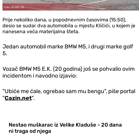
Prije nekoliko dana, u popodnevnim časovima (15:50),
desio se sudar dva automobila u mjestu Kličići, u kojem je
nanesena veća materijalna šteta.
Jedan automobil marke BMW M5, i drugi marke golf
5.
Vozač BMW M5 E.K. (20 godina) još se pohvalio ovim
incidentom i navodno izjavio:
"Ubiće me ćale, ogrebao sam mu bengu", piše portal
"
Cazin.net
".
Nestao muškarac iz Velike Kladuše - 20 dana
ni traga od njega