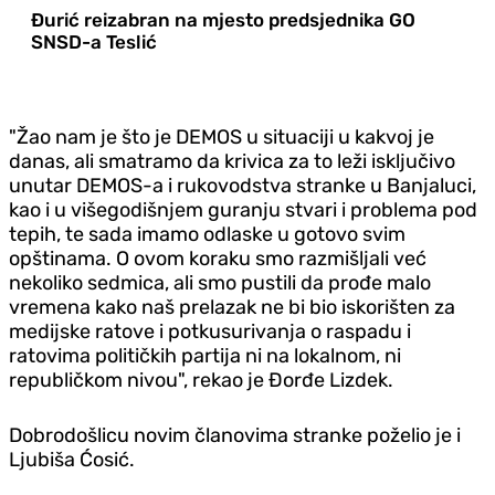
Đurić reizabran na mjesto predsjednika GO
SNSD-a Teslić
"Žao nam je što je DEMOS u situaciji u kakvoj je
danas, ali smatramo da krivica za to leži isključivo
unutar DEMOS-a i rukovodstva stranke u Banjaluci,
kao i u višegodišnjem guranju stvari i problema pod
tepih, te sada imamo odlaske u gotovo svim
opštinama. O ovom koraku smo razmišljali već
nekoliko sedmica, ali smo pustili da prođe malo
vremena kako naš prelazak ne bi bio iskorišten za
medijske ratove i potkusurivanja o raspadu i
ratovima političkih partija ni na lokalnom, ni
republičkom nivou", rekao je Đorđe Lizdek.
Dobrodošlicu novim članovima stranke poželio je i
Ljubiša Ćosić.