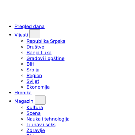
Pregled dana
Vijesti
Republika Srpska
Društvo
Banja Luka
Gradovi i opštine
BiH
Srbija
Region
Svijet
Ekonomija
Hronika
Magazin
Kultura
Scena
Nauka i tehnologija
Ljubav i seks
Zdravlje