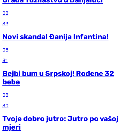
Grada Tužilaštvu u Banjaluci
08
39
Novi skandal Đanija Infantina!
08
31
Bejbi bum u Srpskoj! Rođene 32
bebe
08
30
Tvoje dobro jutro: Jutro po vašoj
mjeri