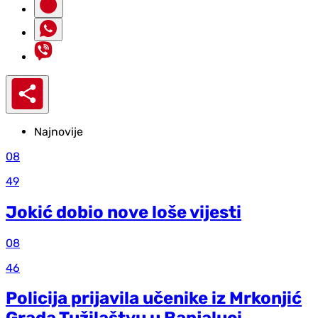
Najnovije
08
49
Jokić dobio nove loše vijesti
08
46
Policija prijavila učenike iz Mrkonjić