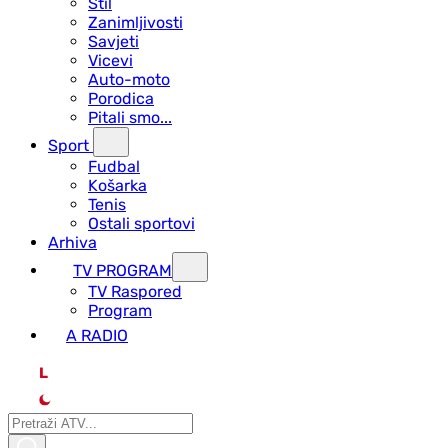
Stil
Zanimljivosti
Savjeti
Vicevi
Auto-moto
Porodica
Pitali smo...
Sport
Fudbal
Košarka
Tenis
Ostali sportovi
Arhiva
TV PROGRAM
ТV Raspored
Program
A RADIO
L