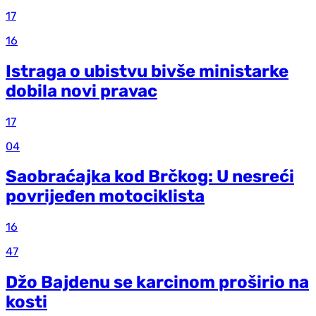
17
16
Istraga o ubistvu bivše ministarke
dobila novi pravac
17
04
Saobraćajka kod Brčkog: U nesreći
povrijeđen motociklista
16
47
Džo Bajdenu se karcinom proširio na
kosti