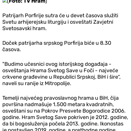
(
Foto: TV Hram
)
Patrijarh Porfirije sutra će u devet časova služiti
Svetu arhijerejsku liturgiju i osveštati Zavjetni
Svetosavski hram.
Doček patrijarha srpskog Porfirija biće u 8.30
časova.
"Budimo učesnici ovog istorijskog događaja -
osveštanja Hrama Svetog Save u Foči - najveće
crkvene građevine u Republici Srpskoj, BiH i šire“,
naveli su ranije iz Mitropolije.
Temelji najvećeg pravoslavnog hrama u BiH, čija
površina nadmašuje 1.500 metara kvadratnih,
osveštani su na Pokrov Presvete Bogorodice 2006.
godine. Hram Svetog Save pokriven je 2012. godine,
da bi bogosluženja počela 2013. godine. Ikonostas
je postavljen 2019. godine, a prethodne godine