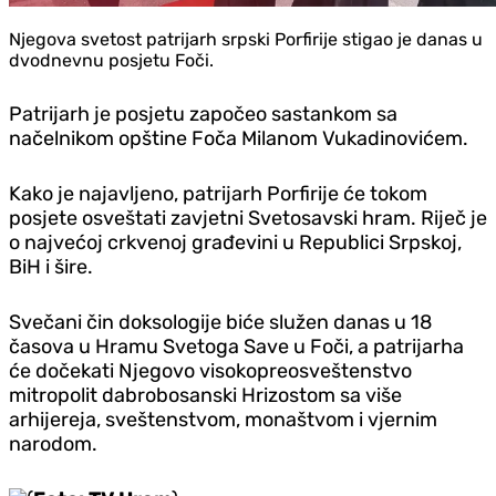
Njegova svetost patrijarh srpski Porfirije stigao je danas u
dvodnevnu posjetu Foči.
Patrijarh je posjetu započeo sastankom sa
načelnikom opštine Foča Milanom Vukadinovićem.
Kako je najavljeno, patrijarh Porfirije će tokom
posjete osveštati zavjetni Svetosavski hram. Riječ je
o najvećoj crkvenoj građevini u Republici Srpskoj,
BiH i šire.
Svečani čin doksologije biće služen danas u 18
časova u Hramu Svetoga Save u Foči, a patrijarha
će dočekati Njegovo visokopreosveštenstvo
mitropolit dabrobosanski Hrizostom sa više
arhijereja, sveštenstvom, monaštvom i vjernim
narodom.