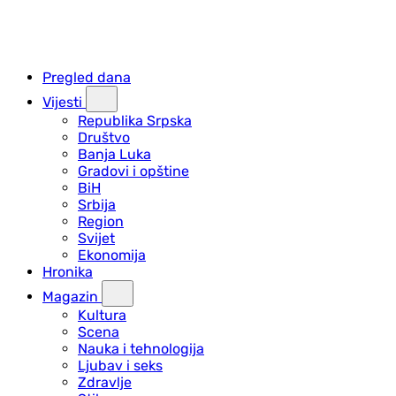
Pregled dana
Vijesti
Republika Srpska
Društvo
Banja Luka
Gradovi i opštine
BiH
Srbija
Region
Svijet
Ekonomija
Hronika
Magazin
Kultura
Scena
Nauka i tehnologija
Ljubav i seks
Zdravlje