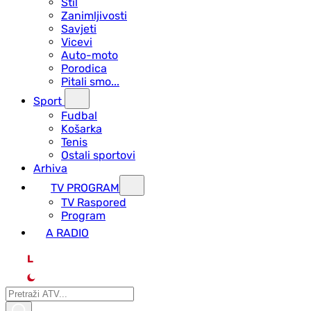
Stil
Zanimljivosti
Savjeti
Vicevi
Auto-moto
Porodica
Pitali smo...
Sport
Fudbal
Košarka
Tenis
Ostali sportovi
Arhiva
TV PROGRAM
ТV Raspored
Program
A RADIO
L