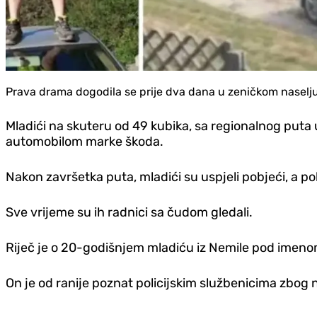
Prava drama dogodila se prije dva dana u zeničkom naselju 
Mladići na skuteru od 49 kubika, sa regionalnog puta ul
automobilom marke škoda.
Nakon završetka puta, mladići su uspjeli pobjeći, a poli
Sve vrijeme su ih radnici sa čudom gledali.
Riječ je o 20-godišnjem mladiću iz Nemile pod imenom 
On je od ranije poznat policijskim službenicima zbog