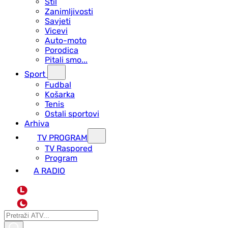
Stil
Zanimljivosti
Savjeti
Vicevi
Auto-moto
Porodica
Pitali smo...
Sport
Fudbal
Košarka
Tenis
Ostali sportovi
Arhiva
TV PROGRAM
ТV Raspored
Program
A RADIO
L