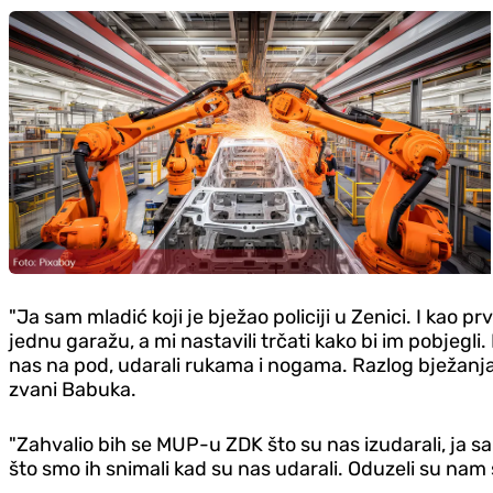
"Ja sam mladić koji je bježao policiji u Zenici. I kao pr
jednu garažu, a mi nastavili trčati kako bi im pobjegli. 
nas na pod, udarali rukama i nogama. Razlog bježanja p
zvani Babuka.
"Zahvalio bih se MUP-u ZDK što su nas izudarali, ja sa
što smo ih snimali kad su nas udarali. Oduzeli su nam s