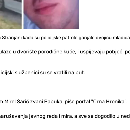
Stranjani kada su policijske patrole ganjale dvojicu mladića
aze u dvorište porodične kuće, i uspijevaju pobjeći poli
cijski službenici su se vratili na put.
Mirel Šarić zvani Babuka, piše portal "Crna Hronika".
 narušavanja javnog reda i mira, a sve se dogodilo u n