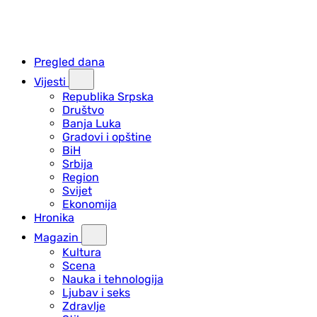
Pregled dana
Vijesti
Republika Srpska
Društvo
Banja Luka
Gradovi i opštine
BiH
Srbija
Region
Svijet
Ekonomija
Hronika
Magazin
Kultura
Scena
Nauka i tehnologija
Ljubav i seks
Zdravlje