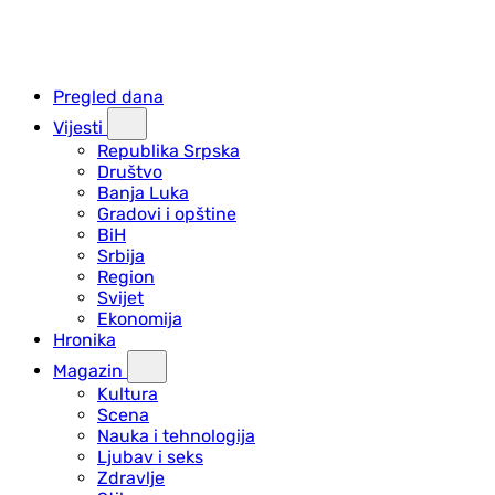
Pregled dana
Vijesti
Republika Srpska
Društvo
Banja Luka
Gradovi i opštine
BiH
Srbija
Region
Svijet
Ekonomija
Hronika
Magazin
Kultura
Scena
Nauka i tehnologija
Ljubav i seks
Zdravlje