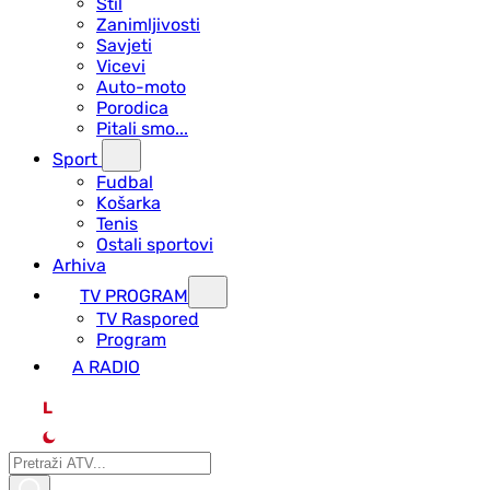
Stil
Zanimljivosti
Savjeti
Vicevi
Auto-moto
Porodica
Pitali smo...
Sport
Fudbal
Košarka
Tenis
Ostali sportovi
Arhiva
TV PROGRAM
ТV Raspored
Program
A RADIO
L