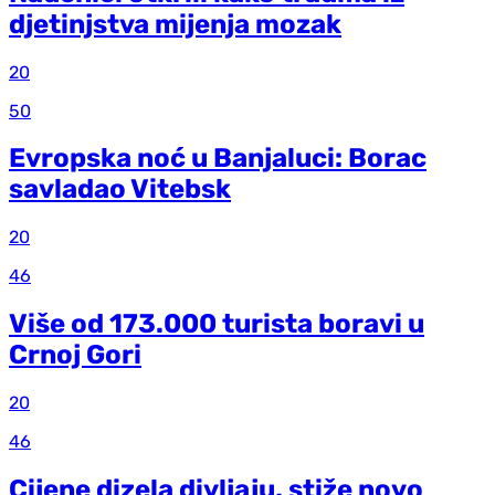
d‌jetinjstva mijenja mozak
20
50
Evropska noć u Banjaluci: Borac
savladao Vitebsk
20
46
Više od 173.000 turista boravi u
Crnoj Gori
20
46
Cijene dizela divljaju, stiže novo