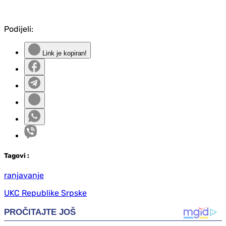
Podijeli:
Link je kopiran!
Tag
ovi
:
ranjavanje
UKC Republike Srpske