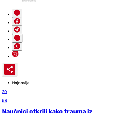
Najnovije
20
53
Naučnici otkrili kako trauma iz