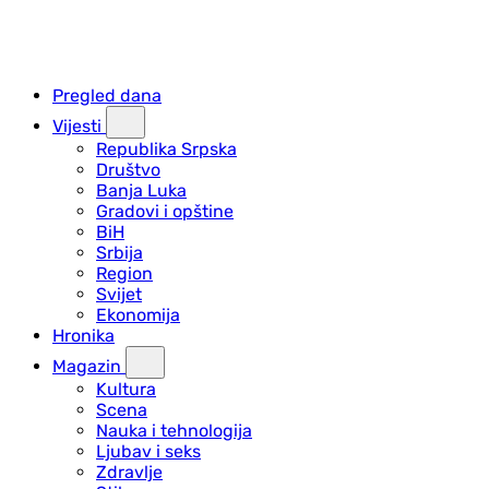
Pregled dana
Vijesti
Republika Srpska
Društvo
Banja Luka
Gradovi i opštine
BiH
Srbija
Region
Svijet
Ekonomija
Hronika
Magazin
Kultura
Scena
Nauka i tehnologija
Ljubav i seks
Zdravlje