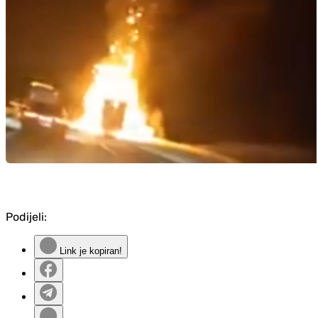
Podijeli:
Link je kopiran!