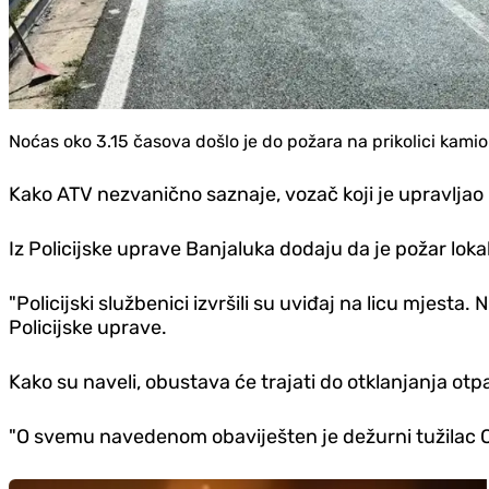
Noćas oko 3.15 časova došlo je do požara na prikolici kamio
Kako ATV nezvanično saznaje, vozač koji je upravljao k
Iz Policijske uprave Banjaluka dodaju da je požar lok
"Policijski službenici izvršili su uviđaj na licu mjest
Policijske uprave.
Kako su naveli, obustava će trajati do otklanjanja ot
"O svemu navedenom obaviješten je dežurni tužilac OJ