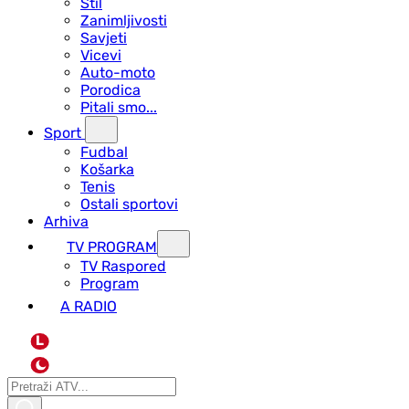
Stil
Zanimljivosti
Savjeti
Vicevi
Auto-moto
Porodica
Pitali smo...
Sport
Fudbal
Košarka
Tenis
Ostali sportovi
Arhiva
TV PROGRAM
ТV Raspored
Program
A RADIO
L