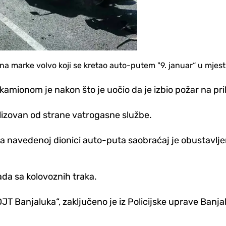
na marke volvo koji se kretao auto-putem "9. januar“ u mjest
amionom je nakon što je uočio da je izbio požar na priko
alizovan od strane vatrogasne službe.
a. Na navedenoj dionici auto-puta saobraćaj je obustavlje
pada sa kolovoznih traka.
T Banjaluka“, zaključeno je iz Policijske uprave Banja