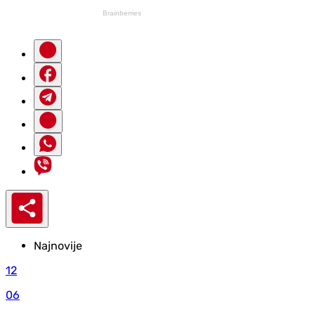
Najnovije
12
06