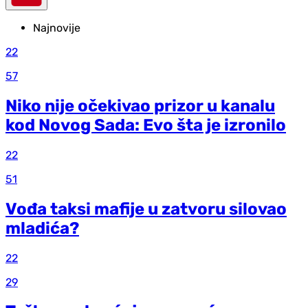
Najnovije
22
57
Niko nije očekivao prizor u kanalu
kod Novog Sada: Evo šta je izronilo
22
51
Vođa taksi mafije u zatvoru silovao
mladića?
22
29