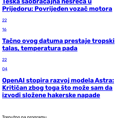
Teška saobraćajna nesreća u
Prijedoru: Povrijeđen vozač motora
22
16
Tačno ovog datuma prestaje tropski
talas, temperatura pada
22
04
OpenAI stopira razvoj modela Astra:
Kritičan zbog toga što može sam da
izvodi složene hakerske napade
Trenutno na programu