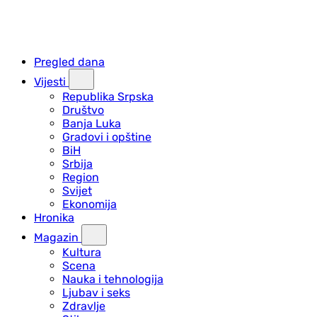
Pregled dana
Vijesti
Republika Srpska
Društvo
Banja Luka
Gradovi i opštine
BiH
Srbija
Region
Svijet
Ekonomija
Hronika
Magazin
Kultura
Scena
Nauka i tehnologija
Ljubav i seks
Zdravlje