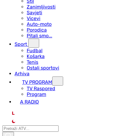
Stil
Zanimljivosti
Savjeti
Vicevi
Auto-moto
Porodica
Pitali smo...
Sport
Fudbal
Košarka
Tenis
Ostali sportovi
Arhiva
TV PROGRAM
ТV Raspored
Program
A RADIO
L