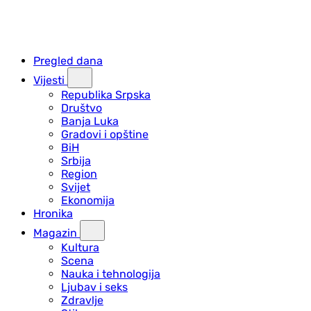
Pregled dana
Vijesti
Republika Srpska
Društvo
Banja Luka
Gradovi i opštine
BiH
Srbija
Region
Svijet
Ekonomija
Hronika
Magazin
Kultura
Scena
Nauka i tehnologija
Ljubav i seks
Zdravlje