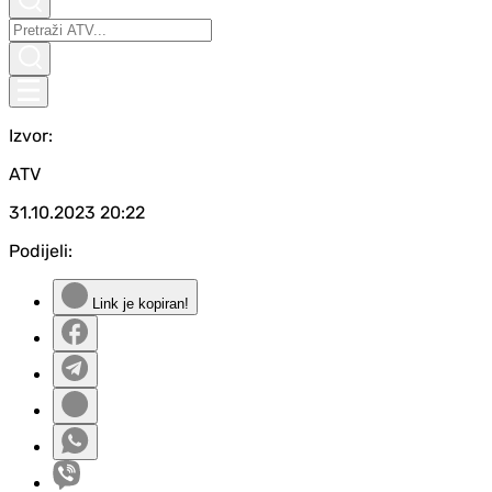
Izvor:
ATV
31.10.2023
20:22
Podijeli:
Link je kopiran!