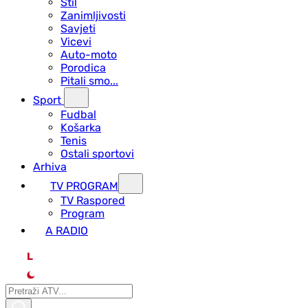
Stil
Zanimljivosti
Savjeti
Vicevi
Auto-moto
Porodica
Pitali smo...
Sport
Fudbal
Košarka
Tenis
Ostali sportovi
Arhiva
TV PROGRAM
ТV Raspored
Program
A RADIO
L