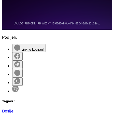
Podijeli:
Link je kopiran!
Tag
ovi
:
Dosije