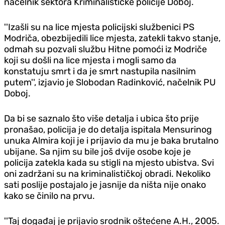
načelnik sektora Kriminalističke policije Doboj.
''Izašli su na lice mjesta policijski službenici PS
Modriča, obezbijedili lice mjesta, zatekli takvo stanje,
odmah su pozvali službu Hitne pomoći iz Modriče
koji su došli na lice mjesta i mogli samo da
konstatuju smrt i da je smrt nastupila nasilnim
putem'', izjavio je Slobodan Radinković, načelnik PU
Doboj.
Da bi se saznalo što više detalja i ubica što prije
pronašao, policija je do detalja ispitala Mensurinog
unuka Almira koji je i prijavio da mu je baka brutalno
ubijane. Sa njim su bile još dvije osobe koje je
policija zatekla kada su stigli na mjesto ubistva. Svi
oni zadržani su na kriminalističkoj obradi. Nekoliko
sati poslije postajalo je jasnije da ništa nije onako
kako se činilo na prvu.
''Taj događaj je prijavio srodnik oštećene A.H., 2005.