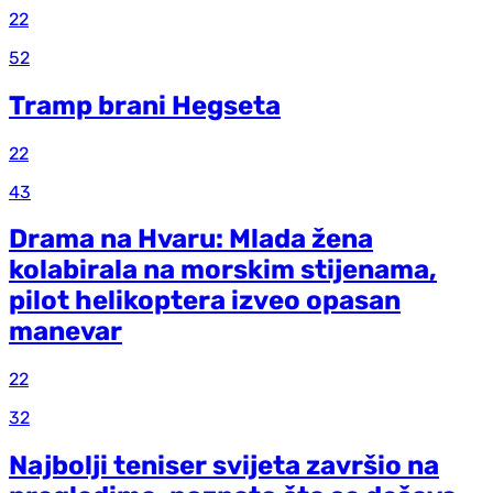
22
52
Tramp brani Hegseta
22
43
Drama na Hvaru: Mlada žena
kolabirala na morskim stijenama,
pilot helikoptera izveo opasan
manevar
22
32
Najbolji teniser svijeta završio na