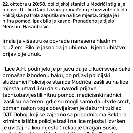
22. oktobra u 20:58, policijskoj stanici u Modriči stigla je
prijava. U Ulici Cara Lazara pronađeno je beživotno tijelo.
Policijska patrola zaputila se na lice mjesta. Stigla je i
hitna pomoć. Ipak bilo je kasno. Pronađeno je tijelo
Mensure Hasanbašić.
Imala je višestruke povrede nanesene hladnim
oružjem. Bilo je jasno da je ubijena. Njeno ubistvo
prijavio je unuk.
''Lice A.H. podnijelo je prijavu da je u kući svoje bake
pronašao izbodenu baku, po prijavi policijski
službenici Policisjke stanice Modriča izašli su na lice
mjesta, utvrdili su da su navodi prijave
tačni,obavijestili hitnu pomoć, medicisnki radnici
izašli su na teren, gdje su mogli samo da utvde smrt,
odmah nakon toga obaviješten je dežurni tužilac
OJT Doboj, koji se zajedno sa pripadnicima Sektora
kriminalističke policije izašli na lice mjesta i izvršen
je uviđaj na licu mjesta'', rekao je Dragan Sušić,