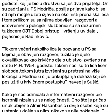
godište, koji je bio u društvu sa još dva prijatelja. Oni
su zadržani u PS Modriča, poslije prijave kako bi se
od njih mogle uzeti izjave na okolnisti pronalska leša
i tom prilikom su sa njima obavljeni razgovori a
istovremeno policijski službenici su sa dežurnim
tužiocem OJT Doboj pristupili vršenju uviđaja'',
pojasnio je Radinković.
''Tokom večeri nekoliko lica je pozvano u PS sa
kojima je obavljen razgovor, tužilac je djelo
okvalifikovao kao krivično djelo ubistvo izvršeno na
štetu M.H. 1954. godište. Tokom noći su tri lica lišeni
slobode ,tokom jutra izvršeni su pretresi na više
lokacija u Modriči u cilju prikupljanja dokaza koji će
poslužiti u krivičnom postupku'', naveo je Sušić.
Kako je noć odmicala a informativni razgovor bio
iscrpniji nizale su se nelogičnosti. Ono što je pričao
unuk ubijene Almir Hasanbašić i dvije osobe koje su
u stanicu došle sa njim, nikako se nije poklapalo. O