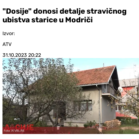
"Dosije" donosi detalje stravičnog
ubistva starice u Modriči
Izvor:
ATV
31.10.2023
20:22