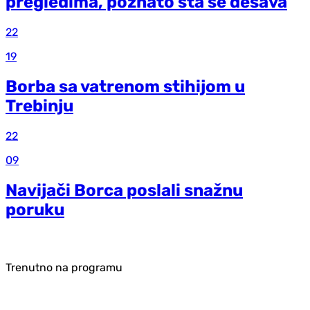
pregledima, poznato šta se dešava
22
19
Borba sa vatrenom stihijom u
Trebinju
22
09
Navijači Borca poslali snažnu
poruku
Trenutno na programu