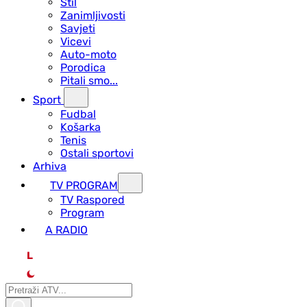
Stil
Zanimljivosti
Savjeti
Vicevi
Auto-moto
Porodica
Pitali smo...
Sport
Fudbal
Košarka
Tenis
Ostali sportovi
Arhiva
TV PROGRAM
ТV Raspored
Program
A RADIO
L