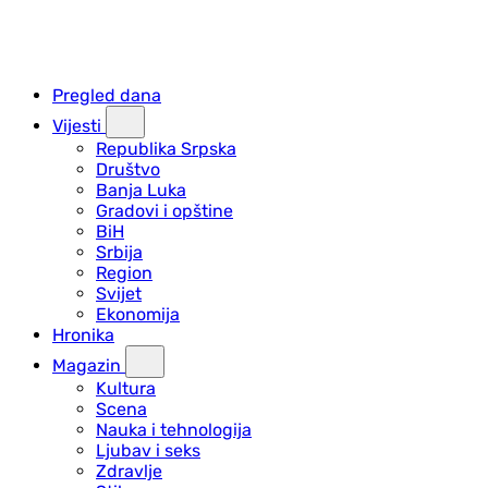
Pregled dana
Vijesti
Republika Srpska
Društvo
Banja Luka
Gradovi i opštine
BiH
Srbija
Region
Svijet
Ekonomija
Hronika
Magazin
Kultura
Scena
Nauka i tehnologija
Ljubav i seks
Zdravlje