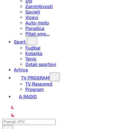
Stil
Zanimljivosti
Savjeti
Vicevi
Auto-moto
Porodica
Pitali smo...
Sport
Fudbal
Košarka
Tenis
Ostali sportovi
Arhiva
TV PROGRAM
ТV Raspored
Program
A RADIO
L