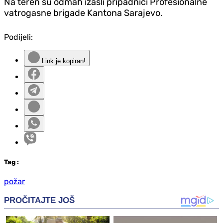
Na teren su odmah izašli pripadnici Profesionalne
vatrogasne brigade Kantona Sarajevo.
Podijeli:
Link je kopiran!
Tag
:
požar