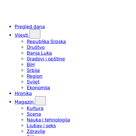
Pregled dana
Vijesti
Republika Srpska
Društvo
Banja Luka
Gradovi i opštine
BiH
Srbija
Region
Svijet
Ekonomija
Hronika
Magazin
Kultura
Scena
Nauka i tehnologija
Ljubav i seks
Zdravlje