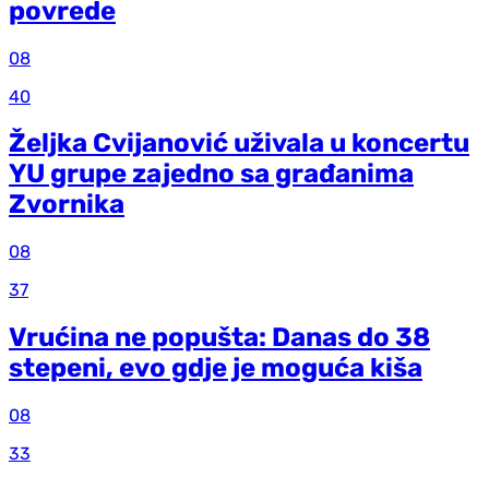
povrede
08
40
Željka Cvijanović uživala u koncertu
YU grupe zajedno sa građanima
Zvornika
08
37
Vrućina ne popušta: Danas do 38
stepeni, evo gdje je moguća kiša
08
33