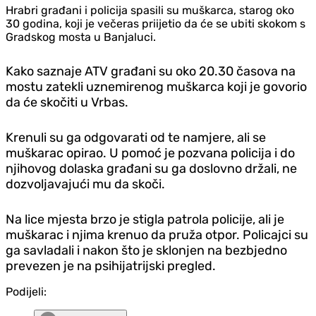
Hrabri građani i policija spasili su muškarca, starog oko
30 godina, koji je večeras priijetio da će se ubiti skokom s
Gradskog mosta u Banjaluci.
Kako saznaje ATV građani su oko 20.30 časova na
mostu zatekli uznemirenog muškarca koji je govorio
da će skočiti u Vrbas.
Krenuli su ga odgovarati od te namjere, ali se
muškarac opirao. U pomoć je pozvana policija i do
njihovog dolaska građani su ga doslovno držali, ne
dozvoljavajući mu da skoči.
Na lice mjesta brzo je stigla patrola policije, ali je
muškarac i njima krenuo da pruža otpor. Policajci su
ga savladali i nakon što je sklonjen na bezbjedno
prevezen je na psihijatrijski pregled.
Podijeli: