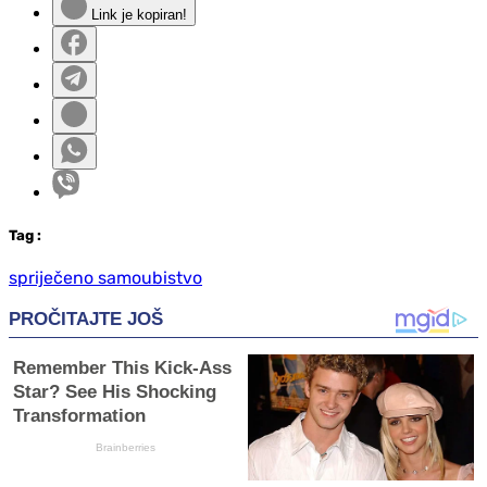
Link je kopiran!
Tag
:
spriječeno samoubistvo