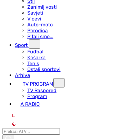
Stil
Zanimljivosti
Savjeti
Vicevi
Auto-moto
Porodica
Pitali smo...
Sport
Fudbal
Košarka
Tenis
Ostali sportovi
Arhiva
TV PROGRAM
ТV Raspored
Program
A RADIO
L