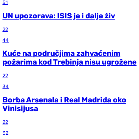
51
UN upozorava: ISIS je i dalje živ
22
44
Kuće na područjima zahvaćenim
požarima kod Trebinja nisu ugrožene
22
34
Borba Arsenala i Real Madrida oko
Vinisijusa
22
32