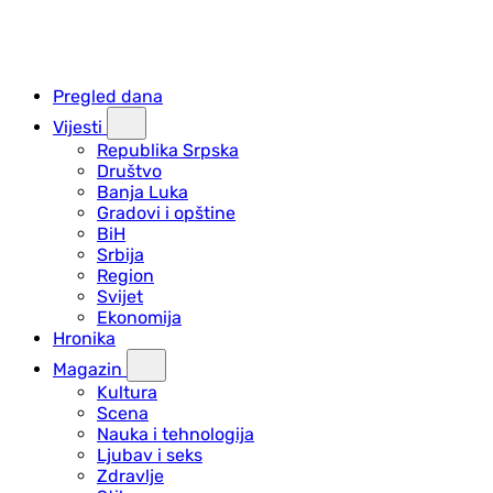
Pregled dana
Vijesti
Republika Srpska
Društvo
Banja Luka
Gradovi i opštine
BiH
Srbija
Region
Svijet
Ekonomija
Hronika
Magazin
Kultura
Scena
Nauka i tehnologija
Ljubav i seks
Zdravlje