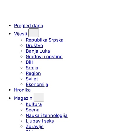
Pregled dana
Vijesti
Republika Srpska
Društvo
Banja Luka
Gradovi i opštine
BiH
Srbija
Region
Svijet
Ekonomija
Hronika
Magazin
Kultura
Scena
Nauka i tehnologija
Ljubav i seks
Zdravlje