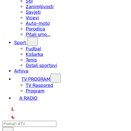
Stil
Zanimljivosti
Savjeti
Vicevi
Auto-moto
Porodica
Pitali smo...
Sport
Fudbal
Košarka
Tenis
Ostali sportovi
Arhiva
TV PROGRAM
ТV Raspored
Program
A RADIO
L