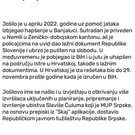
Jošilo je u aprilu 2022. godine uz pomoć jataka
izbjegao hapšenje u Banjaluci. Sutradan je priveden
u Nemili u Zeničko-dobojskom kantonu, ali je
policajcima na uvid dao lažni dokument Republike
Slovenije i ubrzo je pušten na slobodu. U
međuvremenu je pobjegao iz BiH i u julu je uhapšen
na području Istre u Hrvatskoj, takođe s lažnim
dokumentima. U Hrvatskoj je iza rešetaka bio do 29.
novembra prošle godine kada je izručen u BiH.
Jošilovo ime se našlo i u izvještaju o otkrivanju više
izvršilaca uključenih u planiranje, pripremanje i
izvršenje ubistva Slaviše Ćuluma koji je MUP Srpske,
na osnovu prepiski iz ”Skaj” aplikacije, dostavio
Republičkom javnom tužilaštvu Republike Srpske.