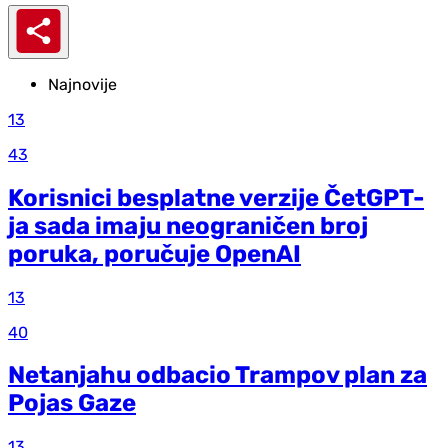
Najnovije
13
43
Korisnici besplatne verzije ČetGPT-
ja sada imaju neograničen broj
poruka, poručuje OpenAI
13
40
Netanjahu odbacio Trampov plan za
Pojas Gaze
13