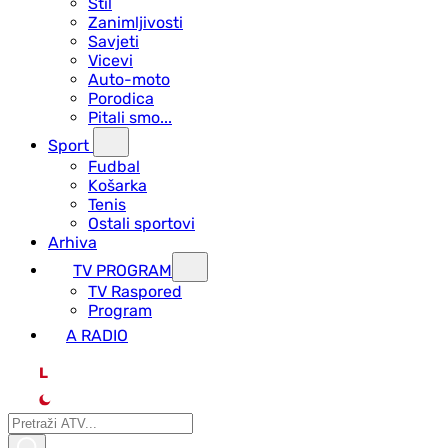
Stil
Zanimljivosti
Savjeti
Vicevi
Auto-moto
Porodica
Pitali smo...
Sport
Fudbal
Košarka
Tenis
Ostali sportovi
Arhiva
TV PROGRAM
ТV Raspored
Program
A RADIO
L