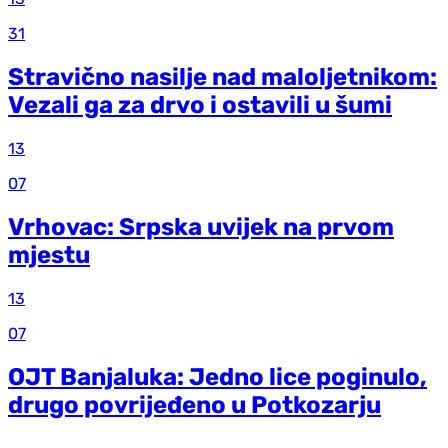
31
Stravično nasilje nad maloljetnikom:
Vezali ga za drvo i ostavili u šumi
13
07
Vrhovac: Srpska uvijek na prvom
mjestu
13
07
OJT Banjaluka: Jedno lice poginulo,
drugo povrijeđeno u Potkozarju