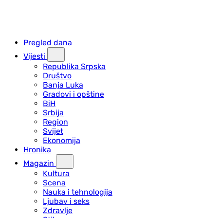
Pregled dana
Vijesti
Republika Srpska
Društvo
Banja Luka
Gradovi i opštine
BiH
Srbija
Region
Svijet
Ekonomija
Hronika
Magazin
Kultura
Scena
Nauka i tehnologija
Ljubav i seks
Zdravlje