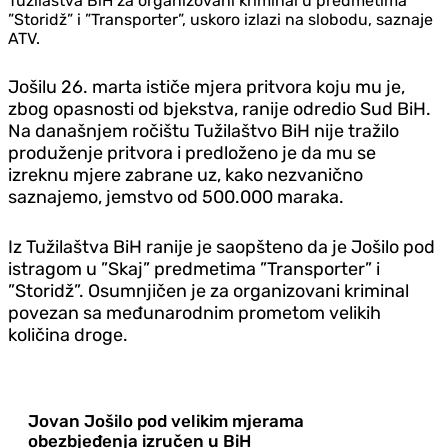
Tužilaštva BiH za organizovani kriminal u predmetima
”Storidž” i ”Transporter”, uskoro izlazi na slobodu, saznaje
ATV.
Jošilu 26. marta ističe mjera pritvora koju mu je,
zbog opasnosti od bjekstva, ranije odredio Sud BiH.
Na današnjem ročištu Tužilaštvo BiH nije tražilo
produženje pritvora i predloženo je da mu se
izreknu mjere zabrane uz, kako nezvanično
saznajemo, jemstvo od 500.000 maraka.
Iz Tužilaštva BiH ranije je saopšteno da je Jošilo pod
istragom u ”Skaj” predmetima ”Transporter” i
”Storidž”. Osumnjičen je za organizovani kriminal
povezan sa međunarodnim prometom velikih
količina droge.
Jovan Jošilo pod velikim mjerama
obezbjeđenja izručen u BiH