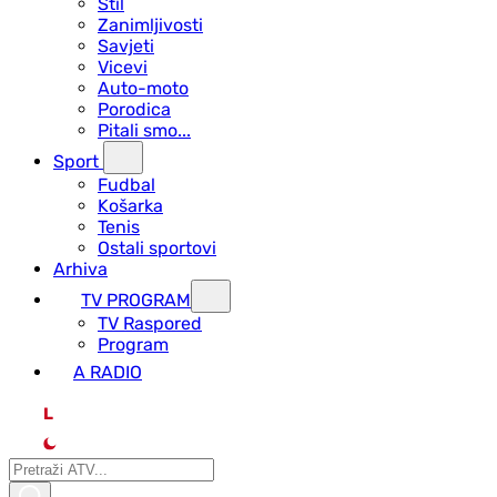
Stil
Zanimljivosti
Savjeti
Vicevi
Auto-moto
Porodica
Pitali smo...
Sport
Fudbal
Košarka
Tenis
Ostali sportovi
Arhiva
TV PROGRAM
ТV Raspored
Program
A RADIO
L