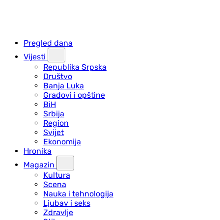
Pregled dana
Vijesti
Republika Srpska
Društvo
Banja Luka
Gradovi i opštine
BiH
Srbija
Region
Svijet
Ekonomija
Hronika
Magazin
Kultura
Scena
Nauka i tehnologija
Ljubav i seks
Zdravlje