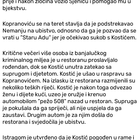
prije i nakon zločina vozio Sjenicu i pomogao mu u
bjekstvu.
Kopranoviću se na teret stavlja da je podstrekavao
Nemanju na ubistvo, odnosno da ga je pozvao da se
vrati u ”Staru Adu” jer je očekivao sukob s Kostićem.
Kritične večeri više osoba iz banjalučkog
kriminalnog miljea je u restoranu proslavljalo
rođendan, dok se Kostić unutra zatekao sa
suprugom i djetetom. Kostić je ušao u raspravu sa
Kopranovićem. Na izlasku iz restorana razmijenili su
nekoliko teških riječi. Kostić je nakon toga odvezao
ženu i dijete kući, uzeo je oružje i krenuo
automobilom ”pežo 508” nazad u restoran. Supruga
je pokušala da ga spriječi, ali nije uspjela da ga
zaustavi. Drugim autom je za njim došla do
restorana i svjedočila je ubistvu.
Istragom je utvrđeno da je Kostić pogođen u rame i