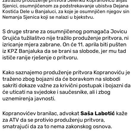
zatražilo produženje pritvora Jelenku Kopranoviću alijas
Sjenici, osumnjičenom za podstrekavanje ubistva Dejana
Kostića Dele u Banjaluci, za koje je osumnjičen njegov sin
Nemanja Sjenica koji se nalazi u bjekstvu.
S druge strane za osumnjičenog pomagača Jovicu
Grujića tužilaštvo nije tražilo produženje pritvora, ni
izricanje mjera zabrane. On će 11. aprila biti pušten
iz KPZ Banjaluka da se brani sa slobode, jer mu tad
ističe ranije rješenje o pritvoru.
Kako saznajemo produženje pritvora Kopranoviću je
traženo zbog bojazni da će boravkom na slobodi
sakriti dokaze važne za krivični postupak i bojazni da
će uticati na svjedoke i saučesnike, ali i zbog
uznemirenja javnosti.
Kopranovićev branilac, advokat
Saša Labotić
kaže
za ATV da se protivio produženju pritvora,
smatrajući da za to nema zakonskog osnova.