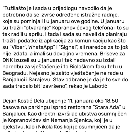
”Tužilašto je i sada u prijedlogu navodilo da je
potrebno da se izvrše određene istražne radnje,
koje su pominjali i u januaru ove godine. U januaru
su tražili ”otvaranje” Kopranovićevog telefona i to su
tek radili u aprilu. I tada i sada su naveli da planiraju
tražiti podatke iz aplikacija za komunikaciju kao što
su ”Viber”, WhatsApp” i ”Signal”, ali naredba za to još
nije izdata, a imali su dovoljno vremena. Briseve za
DNK izuzeli su u januaru i tek nedavno su izdali
naredbu za vještačenje i to Biološkom fakultetu u
Beogradu. Nejasno je zašto vještačenje ne rade u
Banjaluci i Sarajevu. Stav odbrane je da je to sve do
sada trebalo biti završeno”, rekao je Labotić
Dejan Kostić Dela ubijen je 11. januara oko 18.50
časova na parkingu ispred restorana ”Stara Ada” u
Banjaluci. Kao direktni izvršilac ubistva osumnjičen
je Kopranovićev sin Nemanja Sjenica, koji je u
bjekstvu, kao i Nikola Kos koji je osumnjičen da je