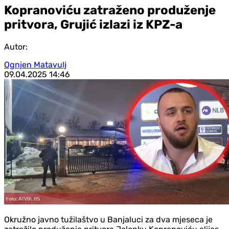
Kopranoviću zatraženo produženje
pritvora, Grujić izlazi iz KPZ-a
Autor:
Ognjen Matavulj
09.04.2025
14:46
Okružno javno tužilaštvo u Banjaluci za dva mjeseca je