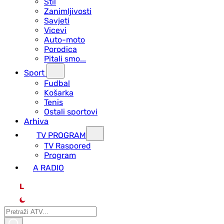
Stil
Zanimljivosti
Savjeti
Vicevi
Auto-moto
Porodica
Pitali smo...
Sport
Fudbal
Košarka
Tenis
Ostali sportovi
Arhiva
TV PROGRAM
ТV Raspored
Program
A RADIO
L