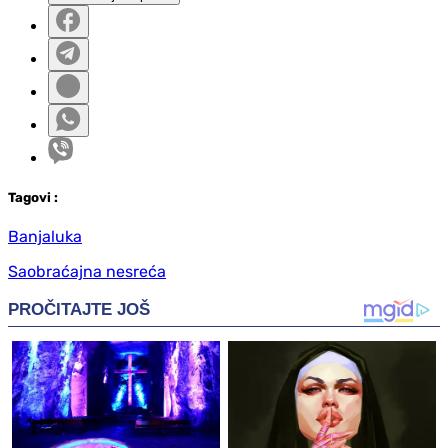
Tag
ovi
:
Banjaluka
Saobraćajna nesreća