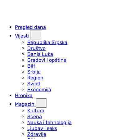
Pregled dana
Vijesti
Republika Srpska
Društvo
Banja Luka
Gradovi i opštine
BiH
Srbija
Region
Svijet
Ekonomija
Hronika
Magazin
Kultura
Scena
Nauka i tehnologija
Ljubav i seks
Zdravlje