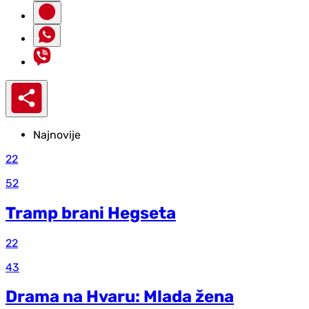
Najnovije
22
52
Tramp brani Hegseta
22
43
Drama na Hvaru: Mlada žena