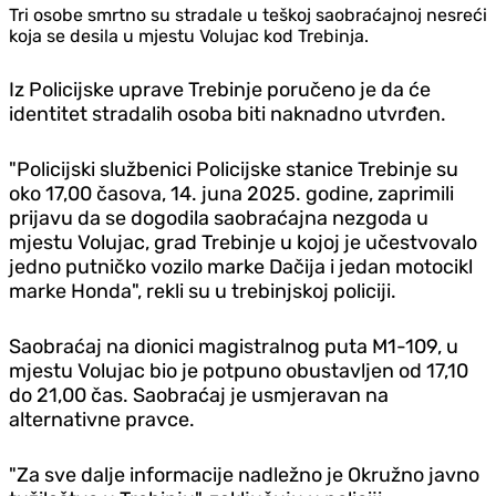
Tri osobe smrtno su stradale u teškoj saobraćajnoj nesreći
koja se desila u mjestu Volujac kod Trebinja.
Iz Policijske uprave Trebinje poručeno je da će
identitet stradalih osoba biti naknadno utvrđen.
"Policijski službenici Policijske stanice Trebinje su
oko 17,00 časova, 14. juna 2025. godine, zaprimili
prijavu da se dogodila saobraćajna nezgoda u
mjestu Volujac, grad Trebinje u kojoj je učestvovalo
jedno putničko vozilo marke Dačija i jedan motocikl
marke Honda", rekli su u trebinjskoj policiji.
Saobraćaj na dionici magistralnog puta M1-109, u
mjestu Volujac bio je potpuno obustavljen od 17,10
do 21,00 čas. Saobraćaj je usmjeravan na
alternativne pravce.
"Za sve dalje informacije nadležno je Okružno javno