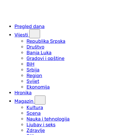
Pregled dana
Vijesti
Republika Srpska
Društvo
Banja Luka
Gradovi i opštine
BiH
Srbija
Region
Svijet
Ekonomija
Hronika
Magazin
Kultura
Scena
Nauka i tehnologija
Ljubav i seks
Zdravlje