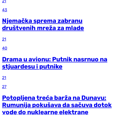
21
43
Njemačka sprema zabranu
društvenih mreža za mlade
21
40
Drama u avionu: Putnik nasrnuo na
stjuardesu i putnike
21
27
Potopljena treća barža na Dunavu:
Rumunija pokušava da sačuva dotok
vode do nuklearne elektrane