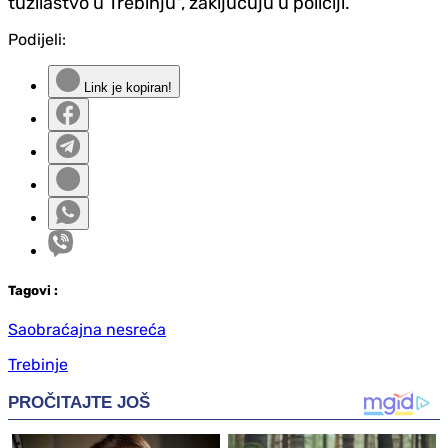
tužilaštvo u Trebinju", zaključuju u policiji.
Podijeli:
Link je kopiran!
Tag
ovi
:
Saobraćajna nesreća
Trebinje