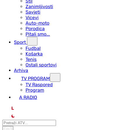
Stil
Zanimljivosti
Savjeti
Vicevi
Auto-moto
Porodica
Pitali smo...
Sport
Fudbal
Košarka
Tenis
Ostali sportovi
Arhiva
TV PROGRAM
ТV Raspored
Program
A RADIO
L