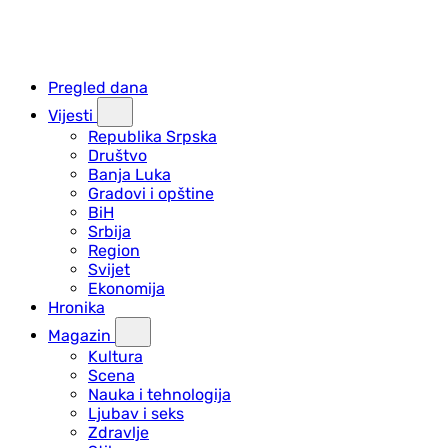
Pregled dana
Vijesti
Republika Srpska
Društvo
Banja Luka
Gradovi i opštine
BiH
Srbija
Region
Svijet
Ekonomija
Hronika
Magazin
Kultura
Scena
Nauka i tehnologija
Ljubav i seks
Zdravlje