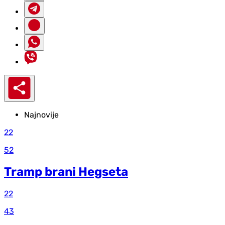
Najnovije
22
52
Tramp brani Hegseta
22
43