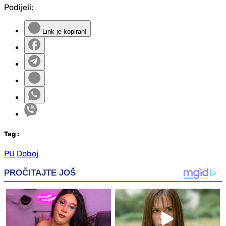
Podijeli:
Link je kopiran!
Tag
:
PU Doboj