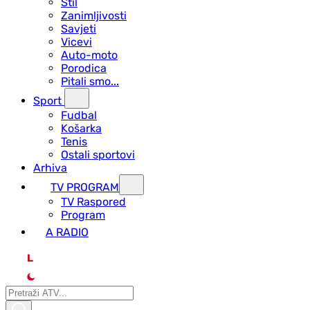
Stil
Zanimljivosti
Savjeti
Vicevi
Auto-moto
Porodica
Pitali smo...
Sport
Fudbal
Košarka
Tenis
Ostali sportovi
Arhiva
TV PROGRAM
ТV Raspored
Program
A RADIO
L