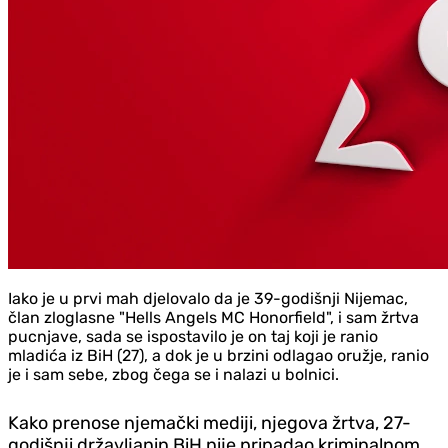
Iako je u prvi mah d‌jelovalo da je 39-godišnji Nijemac,
član zloglasne "Hells Angels MC Honorfield", i sam žrtva
pucnjave, sada se ispostavilo je on taj koji je ranio
mladića iz BiH (27), a dok je u brzini odlagao oružje, ranio
je i sam sebe, zbog čega se i nalazi u bolnici.
Kako prenose njemački mediji, njegova žrtva, 27-
godišnji državljanin BiH nije pripadao kriminalnom