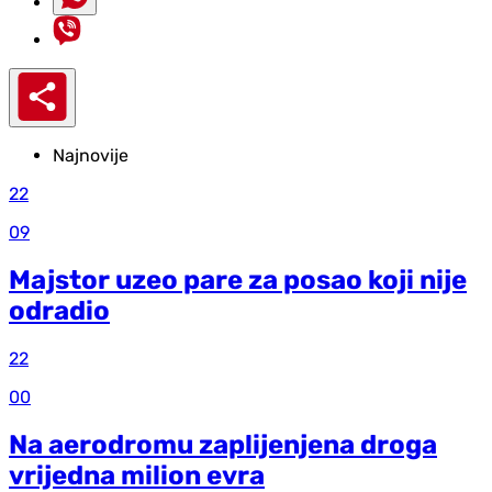
Najnovije
22
09
Majstor uzeo pare za posao koji nije
odradio
22
00
Na aerodromu zaplijenjena droga
vrijedna milion evra