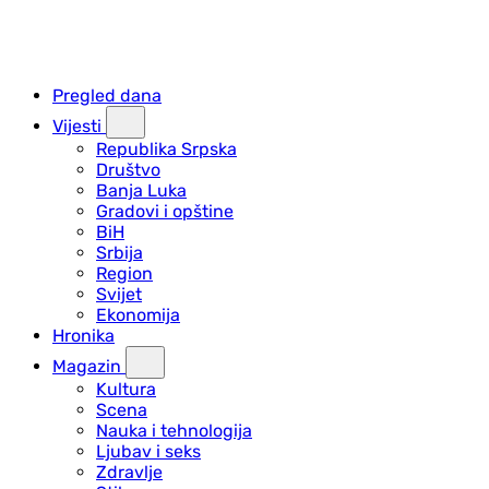
Pregled dana
Vijesti
Republika Srpska
Društvo
Banja Luka
Gradovi i opštine
BiH
Srbija
Region
Svijet
Ekonomija
Hronika
Magazin
Kultura
Scena
Nauka i tehnologija
Ljubav i seks
Zdravlje