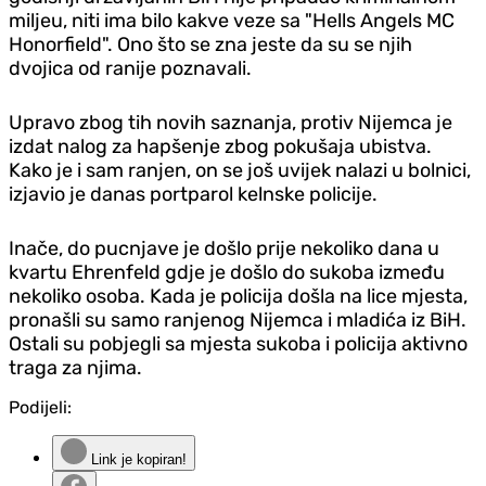
miljeu, niti ima bilo kakve veze sa "
Hells Angels MC
Honorfield
". Ono što se zna jeste da su se njih
dvojica od ranije poznavali.
Upravo zbog tih novih saznanja, protiv Nijemca je
izdat nalog za hapšenje zbog pokušaja ubistva.
Kako je i sam ranjen, on se još uvijek nalazi u bolnici,
izjavio je danas portparol kelnske policije.
Inače, do pucnjave je došlo prije nekoliko dana u
kvartu Ehrenfeld gd‌je je došlo do sukoba između
nekoliko osoba. Kada je policija došla na lice mjesta,
pronašli su samo ranjenog Nijemca i mladića iz BiH.
Ostali su pobjegli sa mjesta sukoba i policija aktivno
traga za njima.
Podijeli:
Link je kopiran!