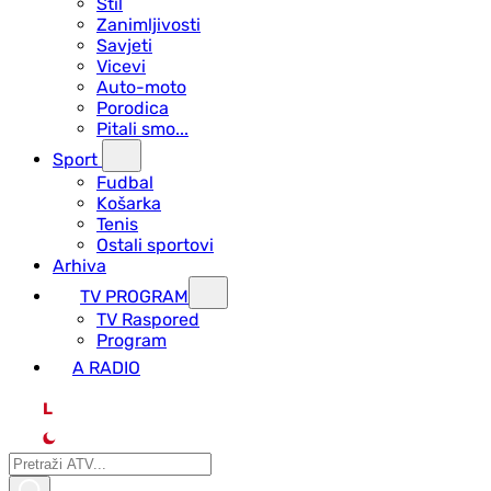
Stil
Zanimljivosti
Savjeti
Vicevi
Auto-moto
Porodica
Pitali smo...
Sport
Fudbal
Košarka
Tenis
Ostali sportovi
Arhiva
TV PROGRAM
ТV Raspored
Program
A RADIO
L