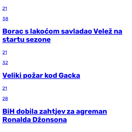
21
38
Borac s lakoćom savladao Velež na
startu sezone
21
32
Veliki požar kod Gacka
21
28
BiH dobila zahtjev za agreman
Ronalda Džonsona