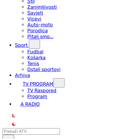
Stil
Zanimljivosti
Savjeti
Vicevi
Auto-moto
Porodica
Pitali smo...
Sport
Fudbal
Košarka
Tenis
Ostali sportovi
Arhiva
TV PROGRAM
ТV Raspored
Program
A RADIO
L