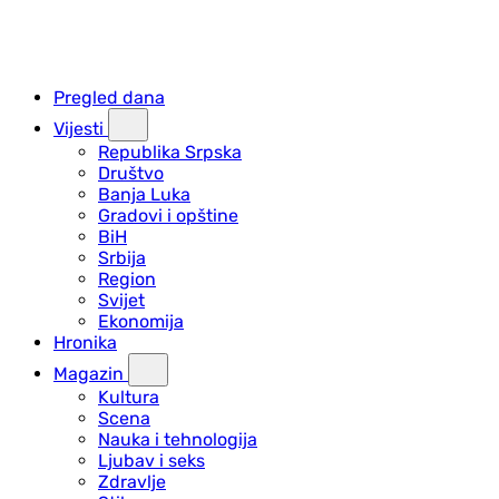
Pregled dana
Vijesti
Republika Srpska
Društvo
Banja Luka
Gradovi i opštine
BiH
Srbija
Region
Svijet
Ekonomija
Hronika
Magazin
Kultura
Scena
Nauka i tehnologija
Ljubav i seks
Zdravlje