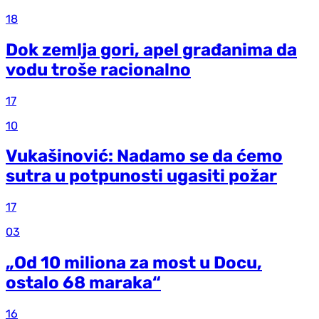
18
Dok zemlja gori, apel građanima da
vodu troše racionalno
17
10
Vukašinović: Nadamo se da ćemo
sutra u potpunosti ugasiti požar
17
03
„Od 10 miliona za most u Docu,
ostalo 68 maraka“
16