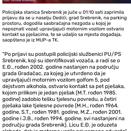
Policijska stanica Srebrenik je juče u 01:10 sati zaprimila
prijavu da se u naselju Dedići, grad Srebrenik, na parking
prostoru, dogodila saobraćajna nezgoda u kojoj je
nepoznati vozač upravljajući motornim vozilom ostvario
kontakt sa pješacima, te se udaljio sa mjesta događaja,
saopšteno je iz MUP-a TK.
"Po prijavi su postupili policijski službenici PU/PS
Srebrenik, koji su identifikovali vozača, a radi se o
E.Đ., rođen 2002. godine nastanjen na području
grada Gradačac, za kojeg je utvrđeno da je
upravljajući motornim vozilom golfom 5, pod
dejstvom alkohola, ostvario kontakt sa pet pješaka,
kojom prilikom je jedan pješak (M.T. rođen 1985.
godine) zadobio tešku tjelesnu povredu, a četiri
pješaka lake tjelesne povrede (M.H., rođen 1964.
godine, S.T., rođen 1981. godine, M.Z., rođen 2001.
godine i J.B., rođen 1994. godine, svi nastanjeni na
području grada Srebrenik). Licu E.Đ. je oduzeta