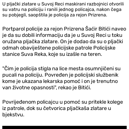
U pljački zlatare u Suvoj Reci maskirani razbojnici otvorili
su vatru na policiju i ranili jednog policajca, nakon čega
su pobjegli, saopštila je policija za rejon Prizrena.
Portparol policije za rejon Prizrena Šaćir Bitići naveo
je da su dobili informaciju da je u Suvoj Reci u toku
oružana pljačka zlatare. On je dodao da su o pljački
odmah obaviještene policijske patrole Policijske
stanice Suva Reka, koje su izašle na teren.
"Čim je policija stigla na lice mesta osumnjičeni su
pucali na policiju. Povređen je policijski službenik
kome je ukazana lekarska pomoć i on je trenutno
van životne opasnosti", rekao je Bitići.
Povrijeđenom policajcu u pomoć su pritekle kolege
iz patrole, dok su četvorica pljačkaša zlatare u
bjekstvu.