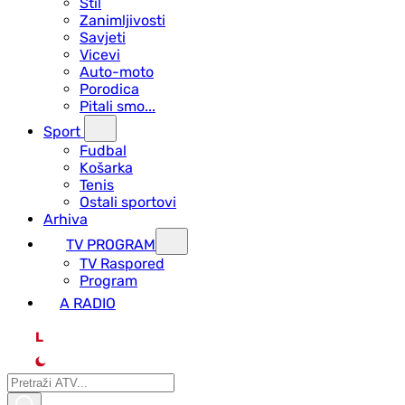
Stil
Zanimljivosti
Savjeti
Vicevi
Auto-moto
Porodica
Pitali smo...
Sport
Fudbal
Košarka
Tenis
Ostali sportovi
Arhiva
TV PROGRAM
ТV Raspored
Program
A RADIO
L