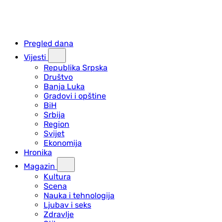
Pregled dana
Vijesti
Republika Srpska
Društvo
Banja Luka
Gradovi i opštine
BiH
Srbija
Region
Svijet
Ekonomija
Hronika
Magazin
Kultura
Scena
Nauka i tehnologija
Ljubav i seks
Zdravlje