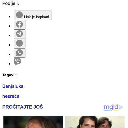
Podijeli:
Link je kopiran!
Tag
ovi
:
Banjaluka
nesreća