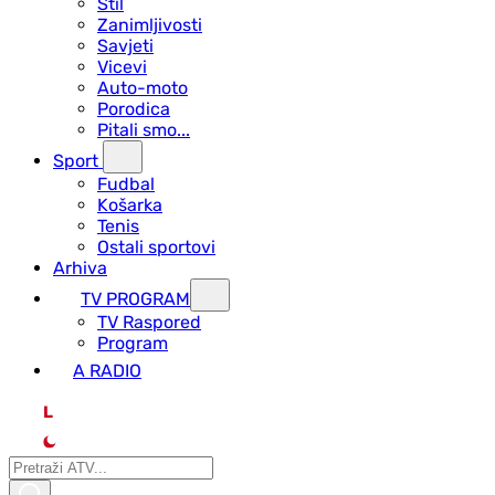
Stil
Zanimljivosti
Savjeti
Vicevi
Auto-moto
Porodica
Pitali smo...
Sport
Fudbal
Košarka
Tenis
Ostali sportovi
Arhiva
TV PROGRAM
ТV Raspored
Program
A RADIO
L