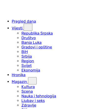
Pregled dana
Vijesti
Republika Srpska
Društvo
Banja Luka
Gradovi i opštine
BiH
Srbija
Region
Svijet
Ekonomija
Hronika
Magazin
Kultura
Scena
Nauka i tehnologija
Ljubav i seks
Zdravlje