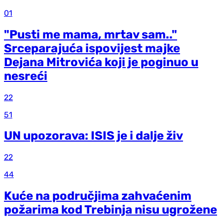
01
"Pusti me mama, mrtav sam.."
Srceparajuća ispovijest majke
Dejana Mitrovića koji je poginuo u
nesreći
22
51
UN upozorava: ISIS je i dalje živ
22
44
Kuće na područjima zahvaćenim
požarima kod Trebinja nisu ugrožene