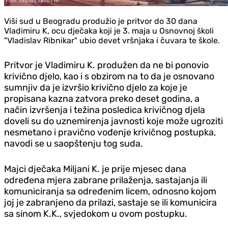
Viši sud u Beogradu produžio je pritvor do 30 dana
Vladimiru K, ocu dječaka koji je 3. maja u Osnovnoj školi
"Vladislav Ribnikar" ubio devet vršnjaka i čuvara te škole.
Pritvor je Vladimiru K. produžen da ne bi ponovio
krivično djelo, kao i s obzirom na to da je osnovano
sumnjiv da je izvršio krivično djelo za koje je
propisana kazna zatvora preko deset godina, a
način izvršenja i težina posledica krivičnog djela
doveli su do uznemirenja javnosti koje može ugroziti
nesmetano i pravično vođenje krivičnog postupka,
navodi se u saopštenju tog suda.
Majci dječaka Miljani K. je prije mjesec dana
određena mjera zabrane prilaženja, sastajanja ili
komuniciranja sa određenim licem, odnosno kojom
joj je zabranjeno da prilazi, sastaje se ili komunicira
sa sinom K.K., svjedokom u ovom postupku.