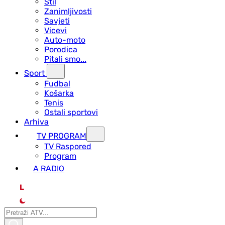
Stil
Zanimljivosti
Savjeti
Vicevi
Auto-moto
Porodica
Pitali smo...
Sport
Fudbal
Košarka
Tenis
Ostali sportovi
Arhiva
TV PROGRAM
ТV Raspored
Program
A RADIO
L