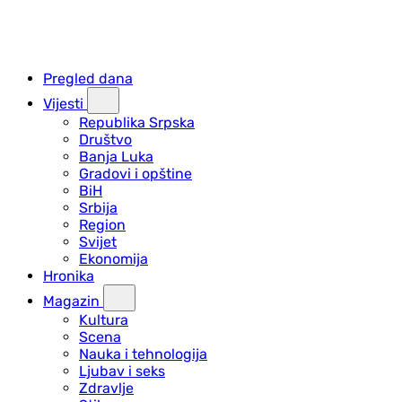
Pregled dana
Vijesti
Republika Srpska
Društvo
Banja Luka
Gradovi i opštine
BiH
Srbija
Region
Svijet
Ekonomija
Hronika
Magazin
Kultura
Scena
Nauka i tehnologija
Ljubav i seks
Zdravlje