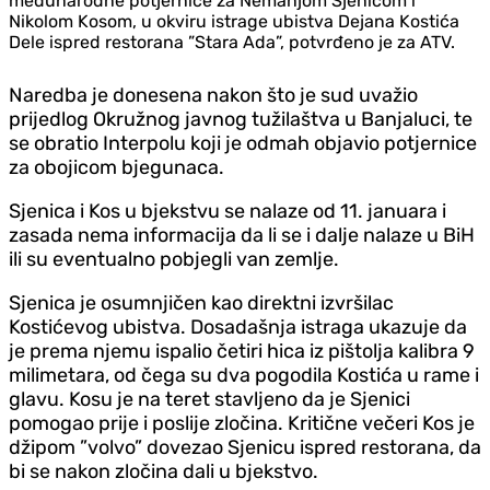
međunarodne potjernice za Nemanjom Sjenicom i
Nikolom Kosom, u okviru istrage ubistva Dejana Kostića
Dele ispred restorana ”Stara Ada”, potvrđeno je za ATV.
Naredba je donesena nakon što je sud uvažio
prijedlog Okružnog javnog tužilaštva u Banjaluci, te
se obratio Interpolu koji je odmah objavio potjernice
za obojicom bjegunaca.
Sjenica i Kos u bjekstvu se nalaze od 11. januara i
zasada nema informacija da li se i dalje nalaze u BiH
ili su eventualno pobjegli van zemlje.
Sjenica je osumnjičen kao direktni izvršilac
Kostićevog ubistva. Dosadašnja istraga ukazuje da
je prema njemu ispalio četiri hica iz pištolja kalibra 9
milimetara, od čega su dva pogodila Kostića u rame i
glavu. Kosu je na teret stavljeno da je Sjenici
pomogao prije i poslije zločina. Kritične večeri Kos je
džipom ”volvo” dovezao Sjenicu ispred restorana, da
bi se nakon zločina dali u bjekstvo.