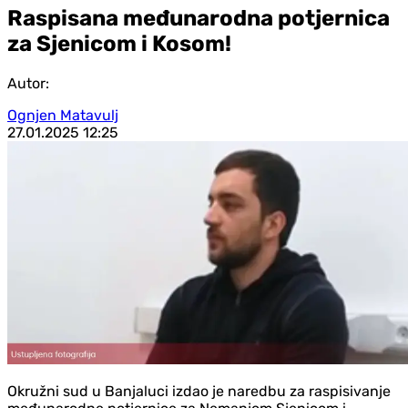
Raspisana međunarodna potjernica
za Sjenicom i Kosom!
Autor:
Ognjen Matavulj
27.01.2025
12:25
Okružni sud u Banjaluci izdao je naredbu za raspisivanje