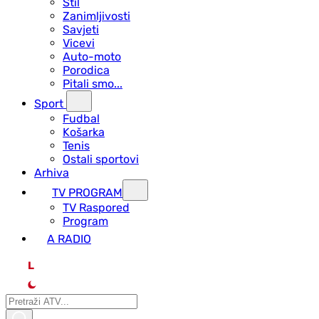
Stil
Zanimljivosti
Savjeti
Vicevi
Auto-moto
Porodica
Pitali smo...
Sport
Fudbal
Košarka
Tenis
Ostali sportovi
Arhiva
TV PROGRAM
ТV Raspored
Program
A RADIO
L