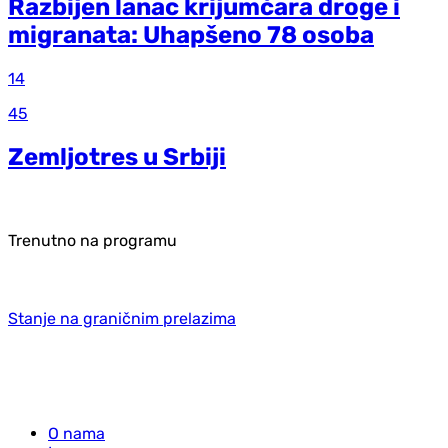
Razbijen lanac krijumčara droge i
migranata: Uhapšeno 78 osoba
14
45
Zemljotres u Srbiji
Trenutno na programu
Stanje na graničnim prelazima
O nama