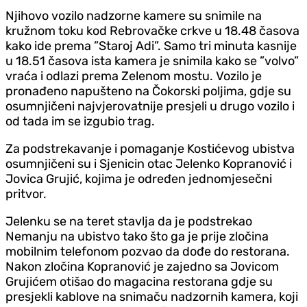
Njihovo vozilo nadzorne kamere su snimile na
kružnom toku kod Rebrovačke crkve u 18.48 časova
kako ide prema ”Staroj Adi”. Samo tri minuta kasnije
u 18.51 časova ista kamera je snimila kako se ”volvo”
vraća i odlazi prema Zelenom mostu. Vozilo je
pronađeno napušteno na Čokorski poljima, gdje su
osumnjičeni najvjerovatnije presjeli u drugo vozilo i
od tada im se izgubio trag.
Za podstrekavanje i pomaganje Kostićevog ubistva
osumnjičeni su i Sjenicin otac Jelenko Kopranović i
Jovica Grujić, kojima je određen jednomjesečni
pritvor.
Jelenku se na teret stavlja da je podstrekao
Nemanju na ubistvo tako što ga je prije zločina
mobilnim telefonom pozvao da dođe do restorana.
Nakon zločina Kopranović je zajedno sa Jovicom
Grujićem otišao do magacina restorana gdje su
presjekli kablove na snimaču nadzornih kamera, koji