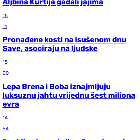
Aljbina Kurtija gađali jajima
15
11
Pronađene kosti na isušenom dnu
Save, asociraju na ljudske
15
00
Lepa Brena i Boba iznajmljuju
luksuznu jahtu vrijednu šest miliona
evra
14
54