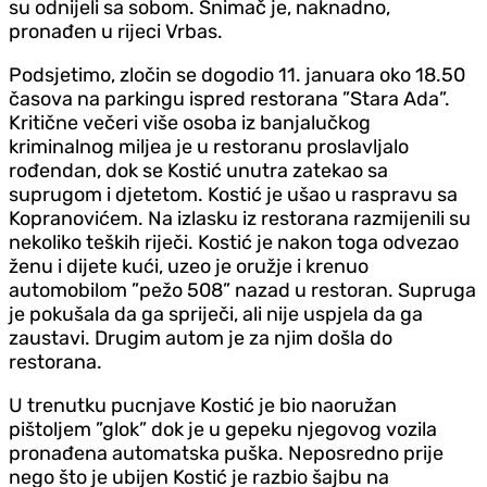
su odnijeli sa sobom. Snimač je, naknadno,
pronađen u rijeci Vrbas.
Podsjetimo, zločin se dogodio 11. januara oko 18.50
časova na parkingu ispred restorana ”Stara Ada”.
Kritične večeri više osoba iz banjalučkog
kriminalnog miljea je u restoranu proslavljalo
rođendan, dok se Kostić unutra zatekao sa
suprugom i djetetom. Kostić je ušao u raspravu sa
Kopranovićem. Na izlasku iz restorana razmijenili su
nekoliko teških riječi. Kostić je nakon toga odvezao
ženu i dijete kući, uzeo je oružje i krenuo
automobilom ”pežo 508” nazad u restoran. Supruga
je pokušala da ga spriječi, ali nije uspjela da ga
zaustavi. Drugim autom je za njim došla do
restorana.
U trenutku pucnjave Kostić je bio naoružan
pištoljem ”glok” dok je u gepeku njegovog vozila
pronađena automatska puška. Neposredno prije
nego što je ubijen Kostić je razbio šajbu na