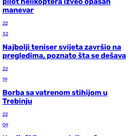
pilot helikoptera izveo opasan
manevar
22
32
Najbolji teniser svijeta završio na
pregledima, poznato šta se dešava
22
19
Borba sa vatrenom stihijom u
Trebinju
22
09