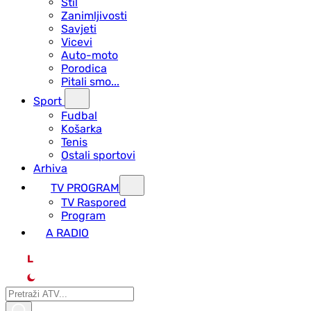
Stil
Zanimljivosti
Savjeti
Vicevi
Auto-moto
Porodica
Pitali smo...
Sport
Fudbal
Košarka
Tenis
Ostali sportovi
Arhiva
TV PROGRAM
ТV Raspored
Program
A RADIO
L