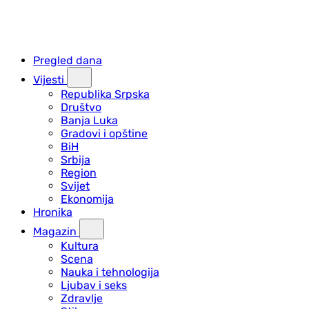
Pregled dana
Vijesti
Republika Srpska
Društvo
Banja Luka
Gradovi i opštine
BiH
Srbija
Region
Svijet
Ekonomija
Hronika
Magazin
Kultura
Scena
Nauka i tehnologija
Ljubav i seks
Zdravlje