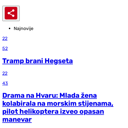
Najnovije
22
52
Tramp brani Hegseta
22
43
Drama na Hvaru: Mlada žena
kolabirala na morskim stijenama,
pilot helikoptera izveo opasan
manevar