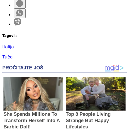
Tag
ovi
:
Italija
Tuča