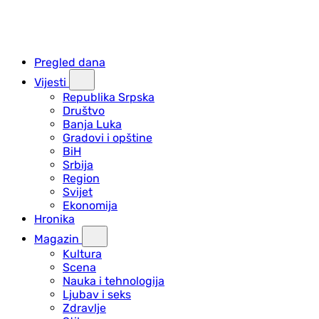
Pregled dana
Vijesti
Republika Srpska
Društvo
Banja Luka
Gradovi i opštine
BiH
Srbija
Region
Svijet
Ekonomija
Hronika
Magazin
Kultura
Scena
Nauka i tehnologija
Ljubav i seks
Zdravlje