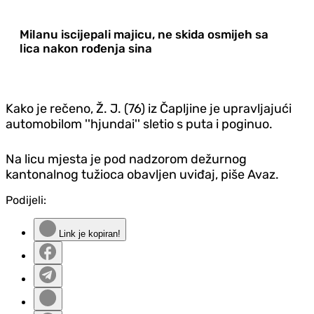
Milanu iscijepali majicu, ne skida osmijeh sa
lica nakon rođenja sina
Kako je rečeno, Ž. J. (76) iz Čapljine je upravljajući
automobilom ''hjundai'' sletio s puta i poginuo.
Na licu mjesta je pod nadzorom dežurnog
kantonalnog tužioca obavljen uviđaj, piše Avaz.
Podijeli:
Link je kopiran!