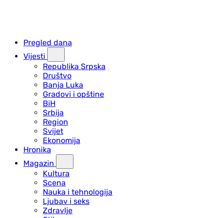
Pregled dana
Vijesti
Republika Srpska
Društvo
Banja Luka
Gradovi i opštine
BiH
Srbija
Region
Svijet
Ekonomija
Hronika
Magazin
Kultura
Scena
Nauka i tehnologija
Ljubav i seks
Zdravlje