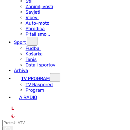
Stil
Zanimljivosti
Savjeti
Vicevi
Auto-moto
Porodica
Pitali smo...
Sport
Fudbal
Košarka
Tenis
Ostali sportovi
Arhiva
TV PROGRAM
ТV Raspored
Program
A RADIO
L